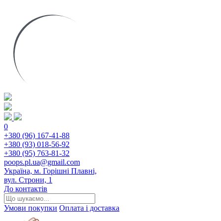
0
+380 (96) 167-41-88
+380 (93) 018-56-92
+380 (95) 763-81-32
poops.pl.ua@gmail.com
Україна, м. Горішні Плавні,
вул. Строни, 1
До контактів
Умови покупки
Оплата і доставка