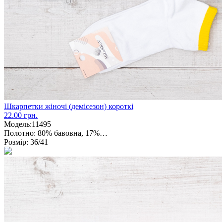
Шкарпетки жіночі (демісезон) короткі
22.00 грн.
Модель:
11495
Полотно:
80% бавовна, 17%…
Розмір:
36/41