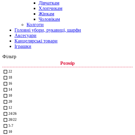
Дівчаткам
Хлопчикам
Жінкам
Чоловікам
Колготи
Головні убори, рукавиці, шарфи
Аксесуари
Канцелярські товари
Іграшки
Фільтр
Розмір
22
18
16
14
10
20
12
24/26
20/22
5-7
10