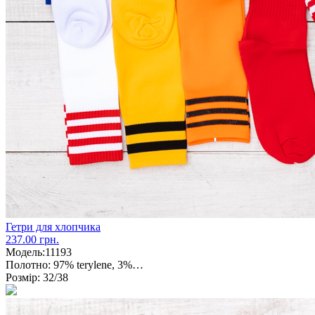
Гетри для хлопчика
237.00 грн.
Модель:
11193
Полотно:
97% terylene, 3%…
Розмір:
32/38