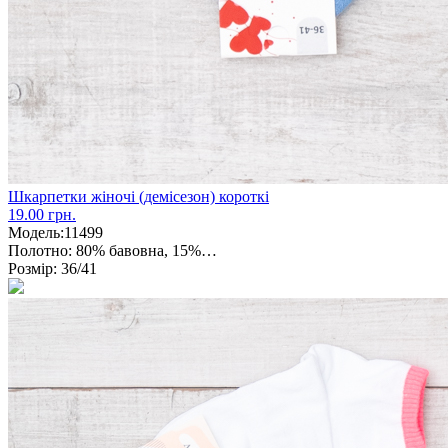
Шкарпетки жіночі (демісезон) короткі
19.00 грн.
Модель:
11499
Полотно:
80% бавовна, 15%…
Розмір:
36/41