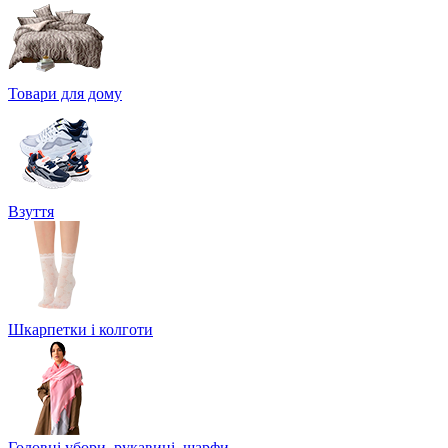
Товари для дому
Взуття
Шкарпетки і колготи
Головні убори, рукавиці, шарфи