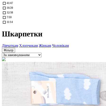
41/47
16/20
32/38
7/10
11/14
Шкарпетки
Дівчаткам
Хлопчикам
Жінкам
Чоловікам
Фільтр