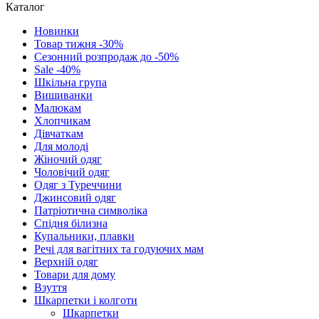
Каталог
Новинки
Товар тижня -30%
Сезонний розпродаж до -50%
Sale -40%
Шкільна група
Вишиванки
Малюкам
Хлопчикам
Дівчаткам
Для молоді
Жіночий одяг
Чоловічий одяг
Одяг з Туреччини
Джинсовий одяг
Патріотична символіка
Спідня білизна
Купальники, плавки
Речі для вагітних та годуючих мам
Верхній одяг
Товари для дому
Взуття
Шкарпетки і колготи
Шкарпетки