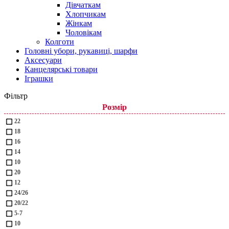
Дівчаткам
Хлопчикам
Жінкам
Чоловікам
Колготи
Головні убори, рукавиці, шарфи
Аксесуари
Канцелярські товари
Іграшки
Фільтр
Розмір
22
18
16
14
10
20
12
24/26
20/22
5-7
10