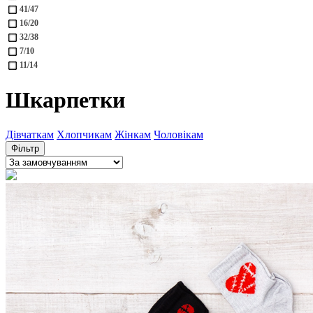
41/47
16/20
32/38
7/10
11/14
Шкарпетки
Дівчаткам
Хлопчикам
Жінкам
Чоловікам
Фільтр