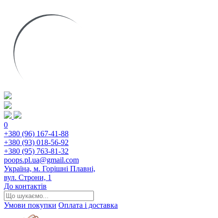
0
+380 (96) 167-41-88
+380 (93) 018-56-92
+380 (95) 763-81-32
poops.pl.ua@gmail.com
Україна, м. Горішні Плавні,
вул. Строни, 1
До контактів
Умови покупки
Оплата і доставка