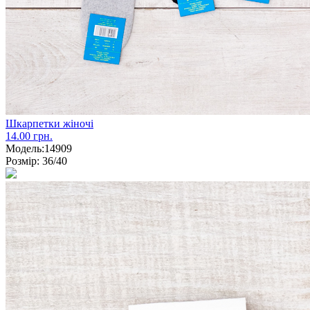
Шкарпетки жіночі
14.00 грн.
Модель:
14909
Розмір:
36/40