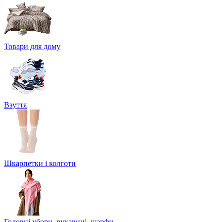
Товари для дому
Взуття
Шкарпетки і колготи
Головні убори, рукавиці, шарфи