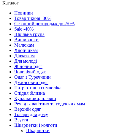
Каталог
Новинки
Товар тижня -30%
Сезонний розпродаж до -50%
Sale -40%
Шкільна група
Вишиванки
Малюкам
Хлопчикам
Дівчаткам
Для молоді
Жіночий одяг
Чоловічий одяг
Одяг з Туреччини
Джинсовий одяг
Патріотична символіка
Спідня білизна
Купальники, плавки
Речі для вагітних та годуючих мам
Верхній одяг
Товари для дому
Взуття
Шкарпетки і колготи
Шкарпетки