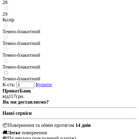
28
29
Колір
Темно-блакитний
Темно-блакитний
Темно-блакитний
Темно-блакитний
Темно-блакитний
К-сть:
Купити
ПриватБанк
від
117
грн.
Як ми доставляємо?
Наші сервіси
📦
Повернення та обмін протягом
14 днів
🚚
Легке
повернення
💸
Післяплата
(накладений платіж)