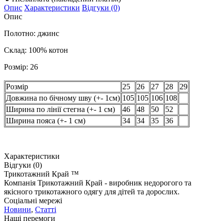
Опис
Характеристики
Відгуки (0)
Опис
Полотно: джинс
Склад: 100% котон
Розмір: 26
Розмір
25
26
27
28
29
Довжина по бічному шву (+- 1см)
105
105
106
108
Ширина по лінії стегна (+- 1 см)
46
48
50
52
Ширина пояса (+- 1 см)
34
34
35
36
Характеристики
Відгуки (0)
Трикотажний Край ™
Компанія Трикотажний Край - виробник недорогого та
якісного трикотажного одягу для дітей та дорослих.
Соціальні мережі
Новини
,
Статті
Наші перемоги