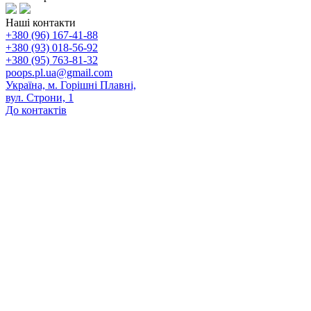
Наші контакти
+380 (96) 167-41-88
+380 (93) 018-56-92
+380 (95) 763-81-32
poops.pl.ua@gmail.com
Україна, м. Горішні Плавні,
вул. Строни, 1
До контактів