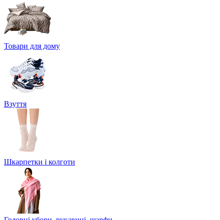
Товари для дому
Взуття
Шкарпетки і колготи
Головні убори, рукавиці, шарфи