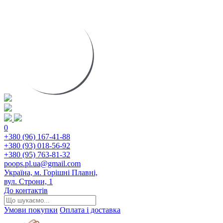
0
+380 (96) 167-41-88
+380 (93) 018-56-92
+380 (95) 763-81-32
poops.pl.ua@gmail.com
Україна, м. Горішні Плавні,
вул. Строни, 1
До контактів
Умови покупки
Оплата і доставка