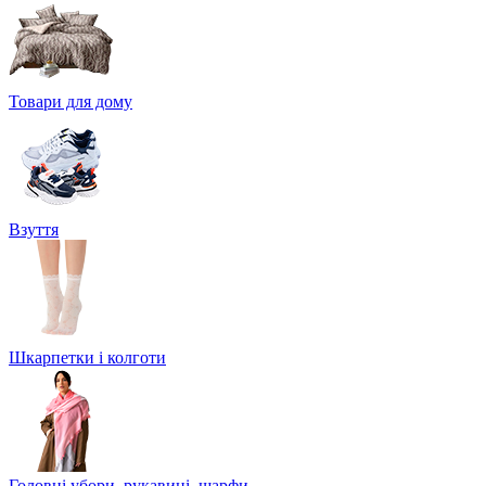
Товари для дому
Взуття
Шкарпетки і колготи
Головні убори, рукавиці, шарфи