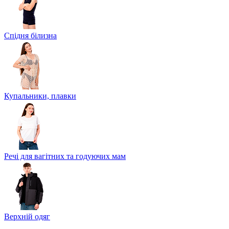
Спідня білизна
Купальники, плавки
Речі для вагітних та годуючих мам
Верхній одяг