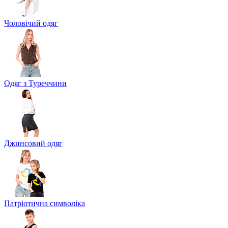
Чоловічий одяг
Одяг з Туреччини
Джинсовий одяг
Патріотична символіка