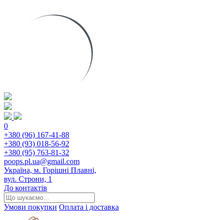
0
+380 (96) 167-41-88
+380 (93) 018-56-92
+380 (95) 763-81-32
poops.pl.ua@gmail.com
Україна, м. Горішні Плавні,
вул. Строни, 1
До контактів
Умови покупки
Оплата і доставка