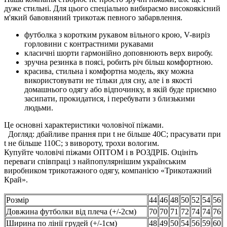
дуже стильні. Для цього спеціально вибираємо високоякісний
м'який бавовняний трикотаж певного забарвлення.
футболка з коротким рукавом вільного крою, V-виріз
горловини c контрастними рукавами
класичні шорти гармонійно доповнюють верх виробу.
зручна резинка в поясі, робить річ більш комфортною.
красива, стильна і комфортна модель, яку можна
використовувати не тільки для сну, але і в якості
домашнього одягу або відпочинку, в якій буде приємно
засипати, прокидатися, і перебувати з близькими
людьми.
Це основні характеристики чоловічої піжами.
Догляд: дбайливе прання при t не більше 40С; прасувати при
t не більше 110С; з вивороту, трохи вологим.
Купуйте чоловічі піжами ОПТОМ і в РОЗДРІБ. Оцініть
переваги співпраці з найпопулярнішим українським
виробником трикотажного одягу, компанією «Трикотажний
Край».
Розмір
44
46
48
50
52
54
56
Довжина футболки від плеча (+/-2см)
70
70
71
72
74
74
76
Ширина по лінії грудей (+/-1см)
48
49
50
54
56
59
60