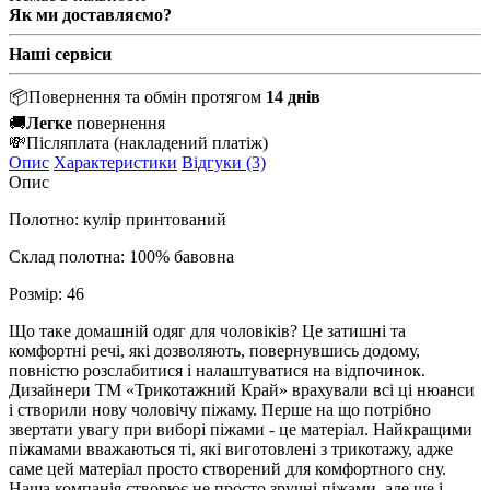
Як ми доставляємо?
Наші сервіси
📦
Повернення та обмін протягом
14 днів
🚚
Легке
повернення
💸
Післяплата
(накладений платіж)
Опис
Характеристики
Відгуки (3)
Опис
Полотно: кулір принтований
Склад полотна: 100% бавовна
Розмір: 46
Що таке домашній одяг для чоловіків? Це затишні та
комфортні речі, які дозволяють, повернувшись додому,
повністю розслабитися і налаштуватися на відпочинок.
Дизайнери ТМ «Трикотажний Край» врахували всі ці нюанси
і створили нову чоловічу піжаму. Перше на що потрібно
звертати увагу при виборі піжами - це матеріал. Найкращими
піжамами вважаються ті, які виготовлені з трикотажу, адже
саме цей матеріал просто створений для комфортного сну.
Наша компанія створює не просто зручні піжами, але ще і