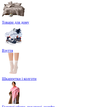
Товари для дому
Взуття
Шкарпетки і колготи
Головні убори, рукавиці, шарфи