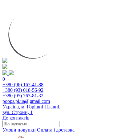
0
+380 (96) 167-41-88
+380 (93) 018-56-92
+380 (95) 763-81-32
poops.pl.ua@gmail.com
Україна, м. Горішні Плавні,
вул. Строни, 1
До контактів
Умови покупки
Оплата і доставка