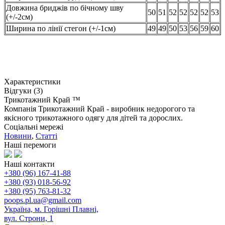
Довжина бриджів по бічному шву
50
51
52
52
52
52
53
(+/-2см)
Ширина по лінії стегон (+/-1см)
49
49
50
53
56
59
60
Характеристики
Відгуки (3)
Трикотажний Край ™
Компанія Трикотажний Край - виробник недорогого та
якісного трикотажного одягу для дітей та дорослих.
Соціальні мережі
Новини
,
Статті
Наші перемоги
Наші контакти
+380 (96) 167-41-88
+380 (93) 018-56-92
+380 (95) 763-81-32
poops.pl.ua@gmail.com
Україна, м. Горішні Плавні,
вул. Строни, 1