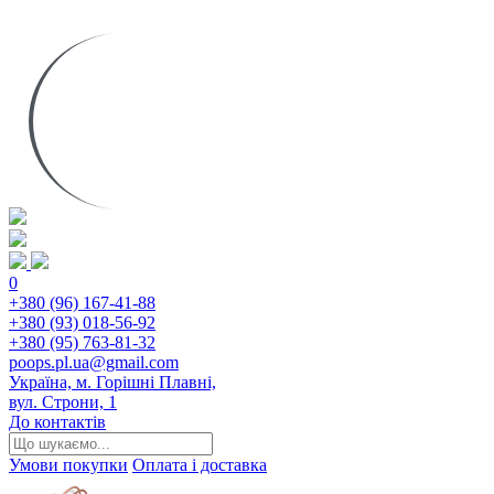
0
+380 (96) 167-41-88
+380 (93) 018-56-92
+380 (95) 763-81-32
poops.pl.ua@gmail.com
Україна, м. Горішні Плавні,
вул. Строни, 1
До контактів
Умови покупки
Оплата і доставка