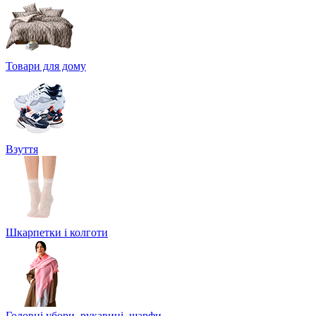
Товари для дому
Взуття
Шкарпетки і колготи
Головні убори, рукавиці, шарфи