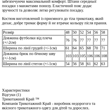
забезпечуючи максимальний комфорт. Штани середньої
посадки з манжетами понизу. Еластичний пояс додає
зручності та дозволяє легко регулювати посадку.
Костюм виготовлений із приємного до тіла трикотажу, який
дихає, добре тримає форму й не втрачає кольору після прання.
Розмір
48
50
52
54
56
58
Довжина футболки від плеча
76
76
77
77
77
77
(+/-2см)
Ширина по лінії грудей (+/-1см)
61
64
65
68
70
71
Довжина брюк по бічному шву
103
103
105
106
106
108
(+/-1см)
Ширина по лінії стегон (+/-1см)
54
56
58
61
62
63
Характеристики
Відгуки (1)
Трикотажний Край ™
Компанія Трикотажний Край - виробник недорогого та
якісного трикотажного одягу для дітей та дорослих.