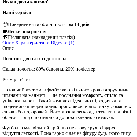
Як ми доставляємо?
Наші сервіси
📦
Повернення та обмін протягом
14 днів
🚚
Легке
повернення
💸
Післяплата
(накладений платіж)
Опис
Характеристики
Відгуки (1)
Опис
Полотно: двонитка однотонна
Склад полотна: 80% бавовна, 20% поліестер
Розмір: 54,56
Чоловічий костюм із футболкою вільного крою та зручними
штанами на манжеті — це поєднання комфорту, стилю та
універсальності. Такий комплект ідеально підходить для
щоденного використання: прогулянок, відпочинку, домашніх
справ або подорожей. Його можна легко адаптувати під різні
образи — від спортивного до повсякденного кежуал.
Футболка має вільний крій, що не сковує рухів і дарує
відчуття легкості. Вона гарно сідає на фігуру будь-якого типу,