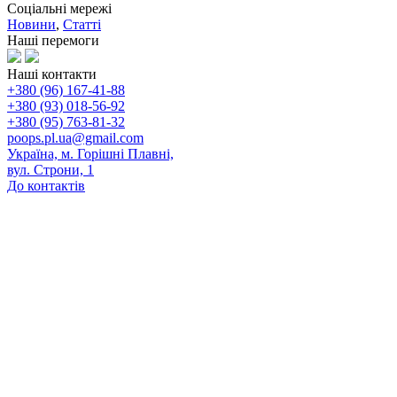
Соціальні мережі
Новини
,
Статті
Наші перемоги
Наші контакти
+380 (96) 167-41-88
+380 (93) 018-56-92
+380 (95) 763-81-32
poops.pl.ua@gmail.com
Україна, м. Горішні Плавні,
вул. Строни, 1
До контактів