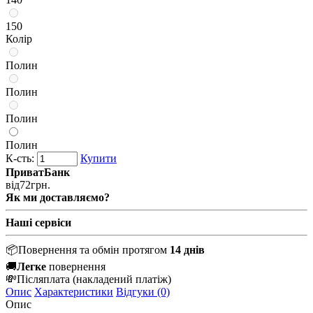
150
Колір
Полин
Полин
Полин
Полин
К-сть:
Купити
ПриватБанк
від
72
грн.
Як ми доставляємо?
Наші сервіси
📦
Повернення та обмін протягом
14 днів
🚚
Легке
повернення
💸
Післяплата
(накладений платіж)
Опис
Характеристики
Відгуки (0)
Опис