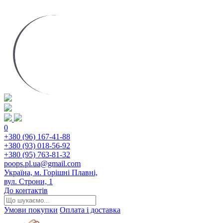
0
+380 (96) 167-41-88
+380 (93) 018-56-92
+380 (95) 763-81-32
poops.pl.ua@gmail.com
Україна, м. Горішні Плавні,
вул. Строни, 1
До контактів
Умови покупки
Оплата і доставка