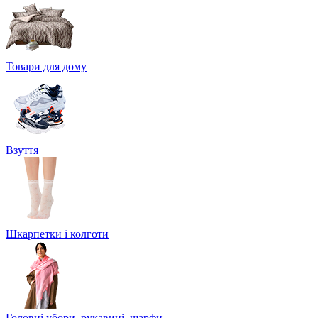
Товари для дому
Взуття
Шкарпетки і колготи
Головні убори, рукавиці, шарфи