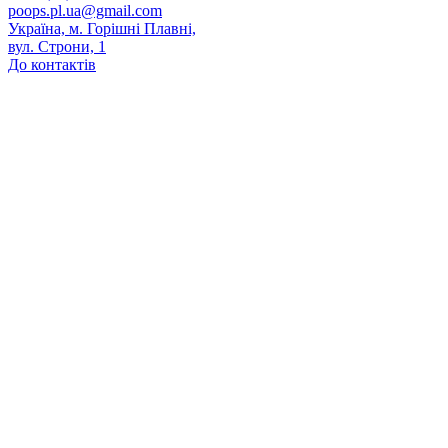
poops.pl.ua@gmail.com
Україна, м. Горішні Плавні,
вул. Строни, 1
До контактів