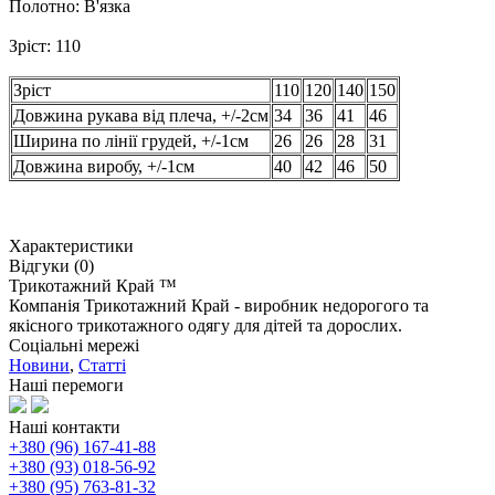
Полотно: В'язка
Зріст: 110
Зріст
110
120
140
150
Довжина рукава від плеча, +/-2см
34
36
41
46
Ширина по лінії грудей, +/-1см
26
26
28
31
Довжина виробу, +/-1см
40
42
46
50
Характеристики
Відгуки (0)
Трикотажний Край ™
Компанія Трикотажний Край - виробник недорогого та
якісного трикотажного одягу для дітей та дорослих.
Соціальні мережі
Новини
,
Статті
Наші перемоги
Наші контакти
+380 (96) 167-41-88
+380 (93) 018-56-92
+380 (95) 763-81-32