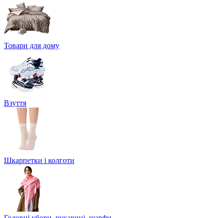
Товари для дому
Взуття
Шкарпетки і колготи
Головні убори, рукавиці, шарфи