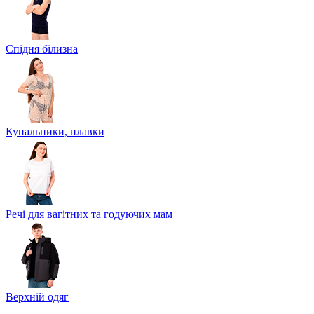
Спідня білизна
Купальники, плавки
Речі для вагітних та годуючих мам
Верхній одяг