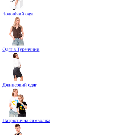
Чоловічий одяг
Одяг з Туреччини
Джинсовий одяг
Патріотична символіка