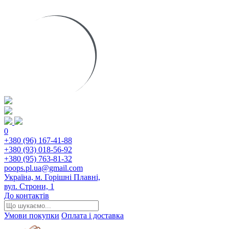
0
+380 (96) 167-41-88
+380 (93) 018-56-92
+380 (95) 763-81-32
poops.pl.ua@gmail.com
Україна, м. Горішні Плавні,
вул. Строни, 1
До контактів
Умови покупки
Оплата і доставка