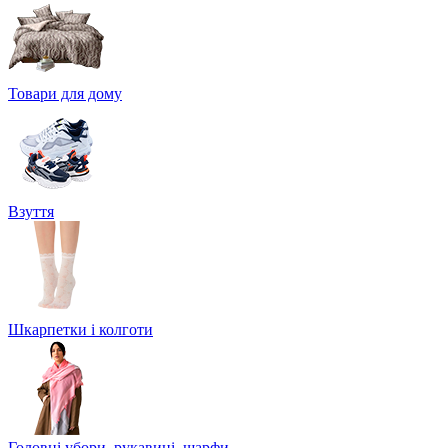
Товари для дому
Взуття
Шкарпетки і колготи
Головні убори, рукавиці, шарфи