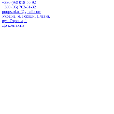
+380 (93) 018-56-92
+380 (95) 763-81-32
poops.pl.ua@gmail.com
Україна, м. Горішні Плавні,
вул. Строни, 1
До контактів