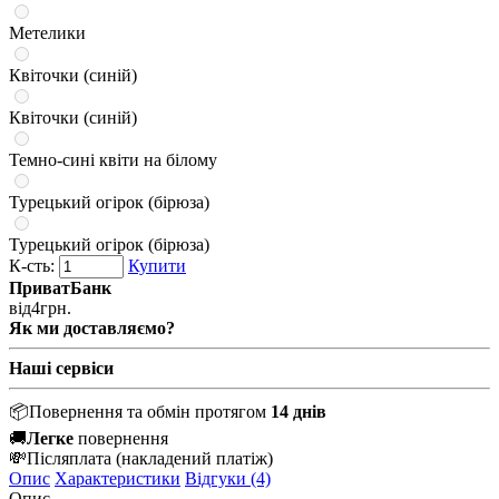
Метелики
Квіточки (синій)
Квіточки (синій)
Темно-сині квіти на білому
Турецький огірок (бірюза)
Турецький огірок (бірюза)
К-сть:
Купити
ПриватБанк
від
4
грн.
Як ми доставляємо?
Наші сервіси
📦
Повернення та обмін протягом
14 днів
🚚
Легке
повернення
💸
Післяплата
(накладений платіж)
Опис
Характеристики
Відгуки (4)
Опис