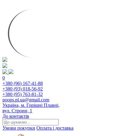
0
+380 (96) 167-41-88
+380 (93) 018-56-92
+380 (95) 763-81-32
poops.pl.ua@gmail.com
Україна, м. Горішні Плавні,
вул. Строни, 1
До контактів
Умови покупки
Оплата і доставка