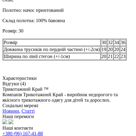
Полотно: начос принтований
Склад полотна: 100% бавовна
Розмір:
30
Розмір
30
32
34
36
Довжина трусиків по пердній частині (+/-2см)
19
20
20
24
Ширина по лінії стегон (+/-1см)
20
21
22
23
Характеристики
Відгуки (4)
Трикотажний Край ™
Компанія Трикотажний Край - виробник недорогого та
якісного трикотажного одягу для дітей та дорослих.
Соціальні мережі
Новини
,
Статті
Наші перемоги
Наші контакти
+380 (96) 167-41-88