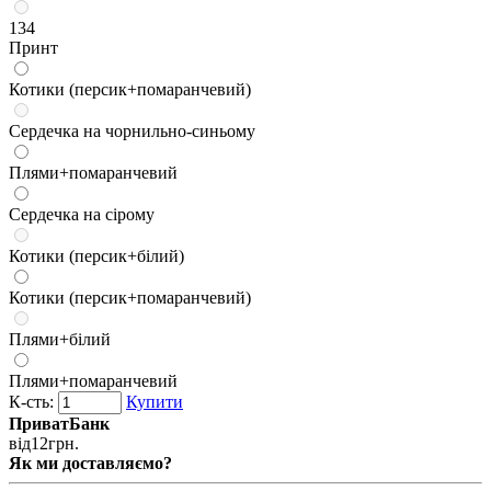
134
Принт
Котики (персик+помаранчевий)
Сердечка на чорнильно-синьому
Плями+помаранчевий
Сердечка на сірому
Котики (персик+білий)
Котики (персик+помаранчевий)
Плями+білий
Плями+помаранчевий
К-сть:
Купити
ПриватБанк
від
12
грн.
Як ми доставляємо?