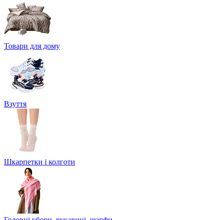
Товари для дому
Взуття
Шкарпетки і колготи
Головні убори, рукавиці, шарфи