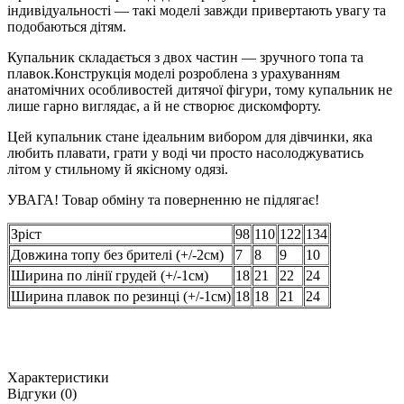
індивідуальності — такі моделі завжди привертають увагу та
подобаються дітям.
Купальник складається з двох частин — зручного топа та
плавок.Конструкція моделі розроблена з урахуванням
анатомічних особливостей дитячої фігури, тому купальник не
лише гарно виглядає, а й не створює дискомфорту.
Цей купальник стане ідеальним вибором для дівчинки, яка
любить плавати, грати у воді чи просто насолоджуватись
літом у стильному й якісному одязі.
УВАГА! Товар обміну та поверненню не підлягає!
Зріст
98
110
122
134
Довжина топу без брителі (+/-2см)
7
8
9
10
Ширина по лінії грудей (+/-1см)
18
21
22
24
Ширина плавок по резинці (+/-1см)
18
18
21
24
Характеристики
Відгуки (0)