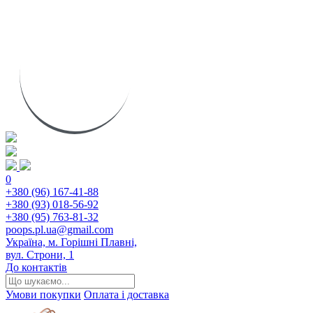
0
+380 (96) 167-41-88
+380 (93) 018-56-92
+380 (95) 763-81-32
poops.pl.ua@gmail.com
Україна, м. Горішні Плавні,
вул. Строни, 1
До контактів
Умови покупки
Оплата і доставка