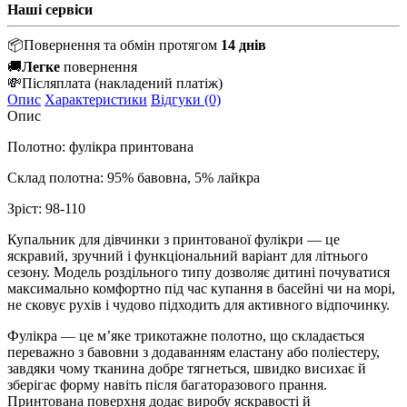
Наші сервіси
📦
Повернення та обмін протягом
14 днів
🚚
Легке
повернення
💸
Післяплата
(накладений платіж)
Опис
Характеристики
Відгуки (0)
Опис
Полотно: фулікра принтована
Склад полотна: 95% бавовна, 5% лайкра
Зріст: 98-110
Купальник для дівчинки з принтованої фулікри — це
яскравий, зручний і функціональний варіант для літнього
сезону. Модель роздільного типу дозволяє дитині почуватися
максимально комфортно під час купання в басейні чи на морі,
не сковує рухів і чудово підходить для активного відпочинку.
Фулікра — це м’яке трикотажне полотно, що складається
переважно з бавовни з додаванням еластану або поліестеру,
завдяки чому тканина добре тягнеться, швидко висихає й
зберігає форму навіть після багаторазового прання.
Принтована поверхня додає виробу яскравості й