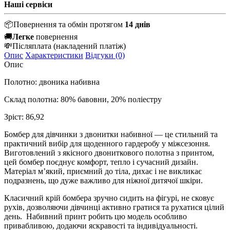
Наші сервіси
📦
Повернення та обмін протягом
14 днів
🚚
Легке
повернення
💸
Післяплата
(накладений платіж)
Опис
Характеристики
Відгуки (0)
Опис
Полотно: двоника набивна
Склад полотна: 80% бавовни, 20% поліестру
Зріст: 86,92
Бомбер для дівчинки з двонитки набивної — це стильний та
практичний вибір для щоденного гардеробу у міжсезоння.
Виготовлений з якісного двониткового полотна з принтом,
цей бомбер поєднує комфорт, тепло і сучасний дизайн.
Матеріал м’який, приємний до тіла, дихає і не викликає
подразнень, що дуже важливо для ніжної дитячої шкіри.
Класичний крій бомбера зручно сидить на фігурі, не сковує
рухів, дозволяючи дівчинці активно гратися та рухатися цілий
день. Набивний принт робить цю модель особливо
привабливою, додаючи яскравості та індивідуальності.