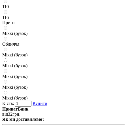
110
116
Принт
Міккі (бузок)
Обличчя
Міккі (бузок)
Міккі (бузок)
Міккі (бузок)
Міккі (бузок)
Міккі (бузок)
К-сть:
Купити
ПриватБанк
від
32
грн.
Як ми доставляємо?