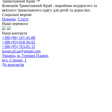
Трикотажний Край ™
Компанія Трикотажний Край - виробник недорогого та
якісного трикотажного одягу для дітей та дорослих.
Соціальні мережі
Новини
,
Статті
Наші перемоги
Наші контакти
+380 (96) 167-41-88
+380 (93) 018-56-92
+380 (95) 763-81-32
poops.pl.ua@gmail.com
Україна, м. Горішні Плавні,
вул. Строни, 1
До контактів