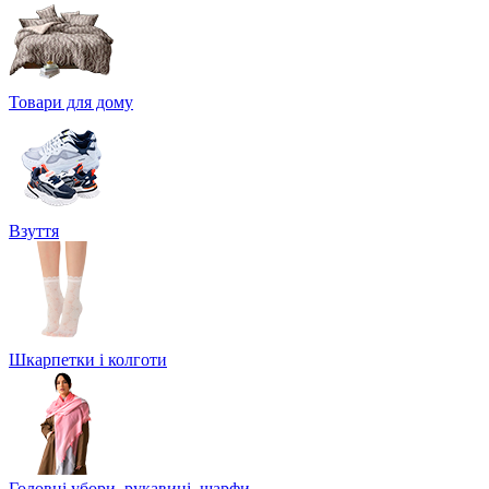
Товари для дому
Взуття
Шкарпетки і колготи
Головні убори, рукавиці, шарфи