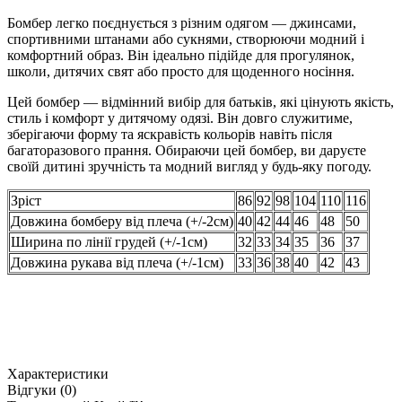
Бомбер легко поєднується з різним одягом — джинсами,
спортивними штанами або сукнями, створюючи модний і
комфортний образ. Він ідеально підійде для прогулянок,
школи, дитячих свят або просто для щоденного носіння.
Цей бомбер — відмінний вибір для батьків, які цінують якість,
стиль і комфорт у дитячому одязі. Він довго служитиме,
зберігаючи форму та яскравість кольорів навіть після
багаторазового прання. Обираючи цей бомбер, ви даруєте
своїй дитині зручність та модний вигляд у будь-яку погоду.
Зріст
86
92
98
104
110
116
Довжина бомберу від плеча (+/-2см)
40
42
44
46
48
50
Ширина по лінії грудей (+/-1см)
32
33
34
35
36
37
Довжина рукава від плеча (+/-1см)
33
36
38
40
42
43
Характеристики
Відгуки (0)