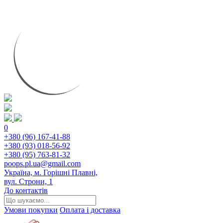
0
+380 (96) 167-41-88
+380 (93) 018-56-92
+380 (95) 763-81-32
poops.pl.ua@gmail.com
Україна, м. Горішні Плавні,
вул. Строни, 1
До контактів
Умови покупки
Оплата і доставка