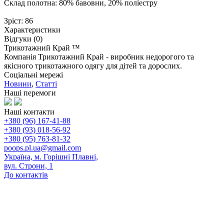
Склад полотна: 80% бавовни, 20% поліестру
Зріст: 86
Характеристики
Відгуки (0)
Трикотажний Край ™
Компанія Трикотажний Край - виробник недорогого та
якісного трикотажного одягу для дітей та дорослих.
Соціальні мережі
Новини
,
Статті
Наші перемоги
Наші контакти
+380 (96) 167-41-88
+380 (93) 018-56-92
+380 (95) 763-81-32
poops.pl.ua@gmail.com
Україна, м. Горішні Плавні,
вул. Строни, 1
До контактів