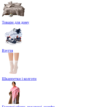
Товари для дому
Взуття
Шкарпетки і колготи
Головні убори, рукавиці, шарфи