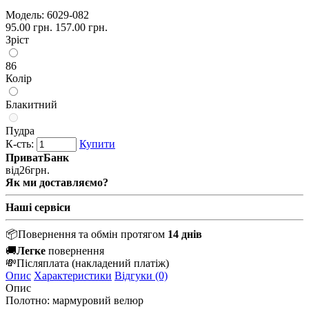
Модель:
6029-082
95.00 грн.
157.00 грн.
Зріст
86
Колір
Блакитний
Пудра
К-сть:
Купити
ПриватБанк
від
26
грн.
Як ми доставляємо?
Наші сервіси
📦
Повернення та обмін протягом
14 днів
🚚
Легке
повернення
💸
Післяплата
(накладений платіж)
Опис
Характеристики
Відгуки (0)
Опис
Полотно: мармуровий велюр