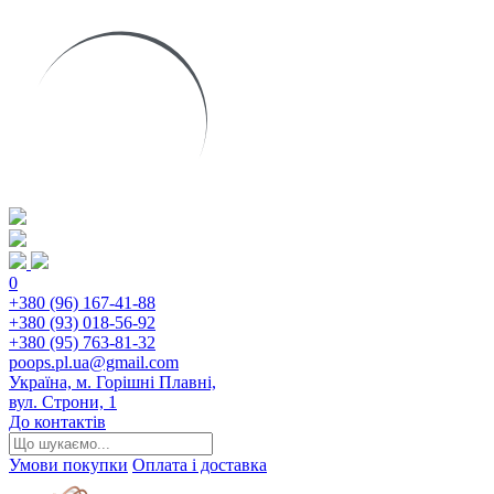
0
+380 (96) 167-41-88
+380 (93) 018-56-92
+380 (95) 763-81-32
poops.pl.ua@gmail.com
Україна, м. Горішні Плавні,
вул. Строни, 1
До контактів
Умови покупки
Оплата і доставка