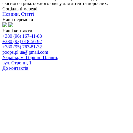
якісного трикотажного одягу для дітей та дорослих.
Соціальні мережі
Новини
,
Статті
Наші перемоги
Наші контакти
+380 (96) 167-41-88
+380 (93) 018-56-92
+380 (95) 763-81-32
poops.pl.ua@gmail.com
Україна, м. Горішні Плавні,
вул. Строни, 1
До контактів