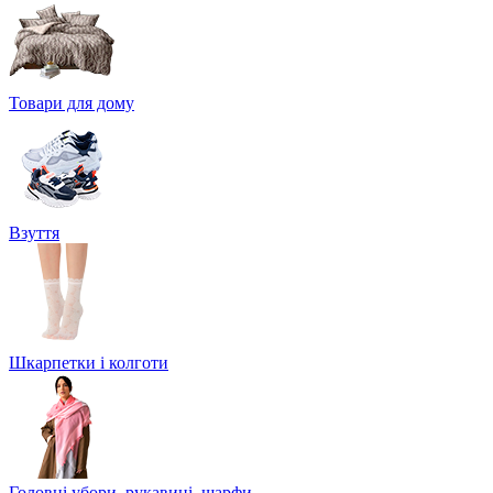
Товари для дому
Взуття
Шкарпетки і колготи
Головні убори, рукавиці, шарфи