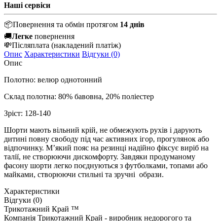
Наші сервіси
📦
Повернення та обмін протягом
14 днів
🚚
Легке
повернення
💸
Післяплата
(накладений платіж)
Опис
Характеристики
Відгуки (0)
Опис
Полотно: велюр однотонний
Склад полотна: 80% бавовна, 20% поліестер
Зріст: 128-140
Шорти мають вільний крій, не обмежують рухів і дарують
дитині повну свободу під час активних ігор, прогулянок або
відпочинку. М’який пояс на резинці надійно фіксує виріб на
талії, не створюючи дискомфорту. Завдяки продуманому
фасону шорти легко поєднуються з футболками, топами або
майками, створюючи стильні та зручні образи.
Характеристики
Відгуки (0)
Трикотажний Край ™
Компанія Трикотажний Край - виробник недорогого та