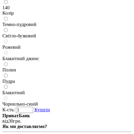
140
Колір
Темно-пудровий
Світло-бузковий
Рожевий
Блакитний джинс
Полин
Пудра
Блакитний
Чорнильно-синій
К-сть:
Купити
ПриватБанк
від
30
грн.
Як ми доставляємо?