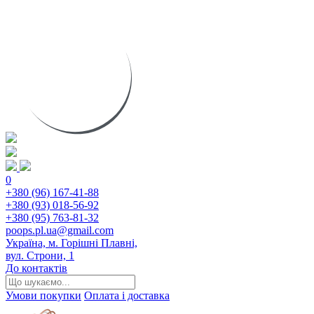
0
+380 (96) 167-41-88
+380 (93) 018-56-92
+380 (95) 763-81-32
poops.pl.ua@gmail.com
Україна, м. Горішні Плавні,
вул. Строни, 1
До контактів
Умови покупки
Оплата і доставка