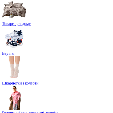
Товари для дому
Взуття
Шкарпетки і колготи
Головні убори, рукавиці, шарфи