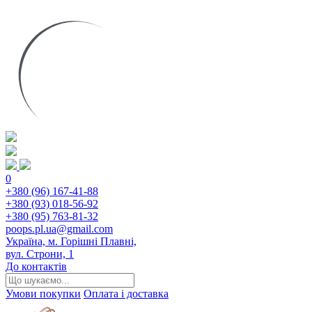
0
+380 (96) 167-41-88
+380 (93) 018-56-92
+380 (95) 763-81-32
poops.pl.ua@gmail.com
Україна, м. Горішні Плавні,
вул. Строни, 1
До контактів
Умови покупки
Оплата і доставка