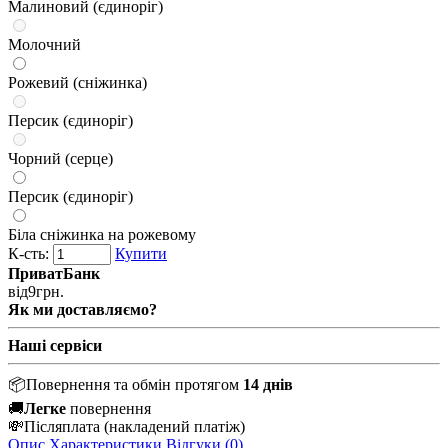
Малиновий (єдиноріг)
Молочний
Рожевий (сніжинка)
Персик (єдиноріг)
Чорний (серце)
Персик (єдиноріг)
Біла сніжинка на рожевому
К-сть:
Купити
ПриватБанк
від
9
грн.
Як ми доставляємо?
Наші сервіси
📦
Повернення та обмін протягом
14 днів
🚚
Легке
повернення
💸
Післяплата
(накладений платіж)
Опис
Характеристики
Відгуки (0)