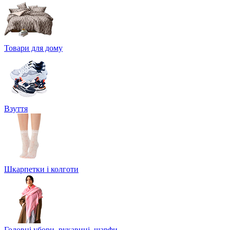
Товари для дому
Взуття
Шкарпетки і колготи
Головні убори, рукавиці, шарфи