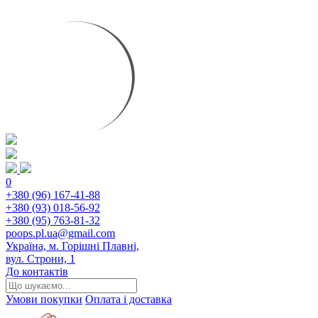
0
+380 (96) 167-41-88
+380 (93) 018-56-92
+380 (95) 763-81-32
poops.pl.ua@gmail.com
Україна, м. Горішні Плавні,
вул. Строни, 1
До контактів
Умови покупки
Оплата і доставка