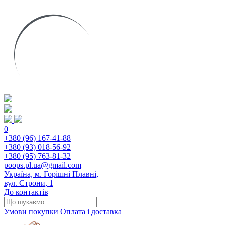
0
+380 (96) 167-41-88
+380 (93) 018-56-92
+380 (95) 763-81-32
poops.pl.ua@gmail.com
Україна, м. Горішні Плавні,
вул. Строни, 1
До контактів
Умови покупки
Оплата і доставка