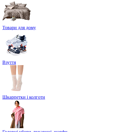
Товари для дому
Взуття
Шкарпетки і колготи
Головні убори, рукавиці, шарфи