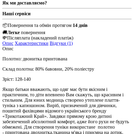
Як ми доставляємо?
Наші сервіси
📦
Повернення та обмін протягом
14 днів
🚚
Легке
повернення
💸
Післяплата
(накладений платіж)
Опис
Характеристики
Відгуки (1)
Опис
Полотно: двонитка принтована
Склад полотна: 80% бавовни, 20% поліестру
Зріст: 128-140
Якщо батьки вважають, що одяг має бути якісним і
практичним, то діти впевнено Вам скажуть, що красивим і
стильним. Для юних модниць створено утеплене плаття-
туніка з капюшоном. Виріб, призначений для дівчинки,
пошитий фахівцями відомого українського бренду
«Трикотажний Край». Завдяки прямому крою дитині
забезпечений абсолютний комфорт, адже його рухи не будуть
обмежені. Для створення туніки використане полотно
- принтована двохнитка,тканина м'яка і приємна на дотик,