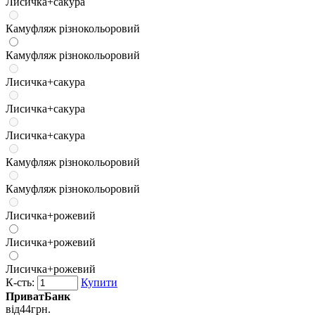
Лисичка+сакура
Камуфляж різнокольоровий
Камуфляж різнокольоровий
Лисичка+сакура
Лисичка+сакура
Лисичка+сакура
Камуфляж різнокольоровий
Камуфляж різнокольоровий
Лисичка+рожевий
Лисичка+рожевий
Лисичка+рожевий
К-сть:
Купити
ПриватБанк
від
44
грн.