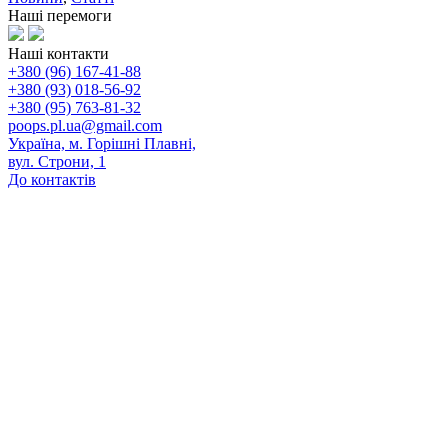
Наші перемоги
Наші контакти
+380 (96) 167-41-88
+380 (93) 018-56-92
+380 (95) 763-81-32
poops.pl.ua@gmail.com
Україна, м. Горішні Плавні,
вул. Строни, 1
До контактів