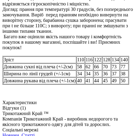
відрізняється гігроскопічністю і міцністю.
Догляд: прання при температурі 30 градусів, без попереднього
замочування. Виріб перед пранням необхідно вивернути на
виворітну сторону, барабанна сушка заборонена; прасувати
при t не більше 110С; з вивороту; при пранні не змішувати з
іншими типами тканин.
Багато вже оцінили якість нашого товару і комфортність
покупок в нашому магазині, поспішайте і ви! Приємних
покупок!
Зріст
110
116
122
128
134
140
Довжина сукні від плеча (+/-2см)
58
62
66
70
73
77
Ширина по лінії грудей (+/-1см)
34
34
35
36
37
38
Довжина рукава від плеча (+/-1см)
40
41
44
45
49
50
Характеристики
Відгуки (1)
Трикотажний Край ™
Компанія Трикотажний Край - виробник недорогого та
якісного трикотажного одягу для дітей та дорослих.
Соціальні мережі
Новини
,
Статті