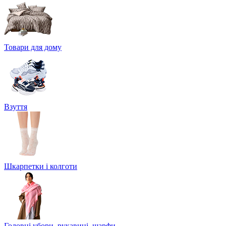
Товари для дому
Взуття
Шкарпетки і колготи
Головні убори, рукавиці, шарфи