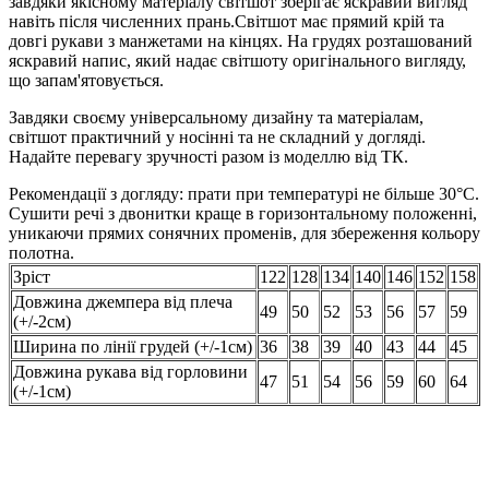
завдяки якісному матеріалу світшот зберігає яскравий вигляд
навіть після численних прань.
Світшот має прямий крій та
довгі рукави з манжетами на кінцях. На грудях розташований
яскравий напис, який надає світшоту оригінального вигляду,
що запам'ятовується.
Завдяки своєму універсальному дизайну та матеріалам,
світшот практичний у носінні та не складний у догляді.
Надайте перевагу зручності разом із моделлю від ТК.
Рекомендації з догляду: прати при температурі не більше 30°C.
Сушити речі з двонитки краще в горизонтальному положенні,
уникаючи прямих сонячних променів, для збереження кольору
полотна.
Зріст
122
128
134
140
146
152
158
Довжина джемпера від плеча
49
50
52
53
56
57
59
(+/-2см)
Ширина по лінії грудей (+/-1см)
36
38
39
40
43
44
45
Довжина рукава від горловини
47
51
54
56
59
60
64
(+/-1см)