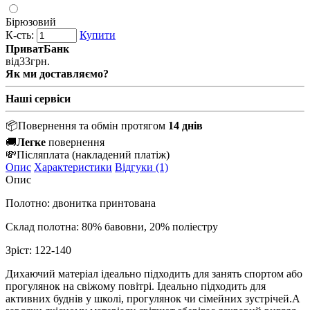
Бірюзовий
К-сть:
Купити
ПриватБанк
від
33
грн.
Як ми доставляємо?
Наші сервіси
📦
Повернення та обмін протягом
14 днів
🚚
Легке
повернення
💸
Післяплата
(накладений платіж)
Опис
Характеристики
Відгуки (1)
Опис
Полотно: двонитка принтована
Склад полотна: 80% бавовни, 20% поліестру
Зріст: 122-140
Дихаючий матеріал ідеально підходить для занять спортом або
прогулянок на свіжому повітрі.
Ідеально підходить для
активних буднів у школі, прогулянок чи сімейних зустрічей.
А