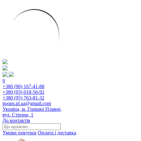
0
+380 (96) 167-41-88
+380 (93) 018-56-92
+380 (95) 763-81-32
poops.pl.ua@gmail.com
Україна, м. Горішні Плавні,
вул. Строни, 1
До контактів
Умови покупки
Оплата і доставка