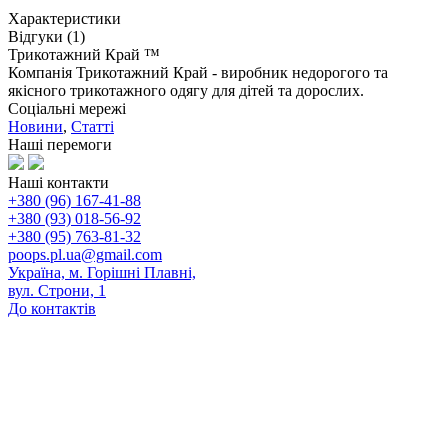
Характеристики
Відгуки (1)
Трикотажний Край ™
Компанія Трикотажний Край - виробник недорогого та
якісного трикотажного одягу для дітей та дорослих.
Соціальні мережі
Новини
,
Статті
Наші перемоги
Наші контакти
+380 (96) 167-41-88
+380 (93) 018-56-92
+380 (95) 763-81-32
poops.pl.ua@gmail.com
Україна, м. Горішні Плавні,
вул. Строни, 1
До контактів