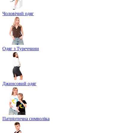
Чоловічий одяг
Одяг з Туреччини
Джинсовий одяг
Патріотична символіка