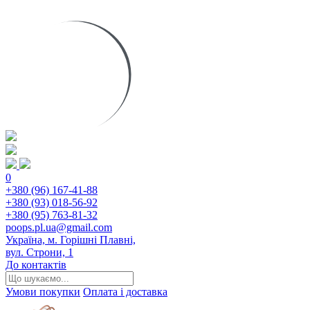
0
+380 (96) 167-41-88
+380 (93) 018-56-92
+380 (95) 763-81-32
poops.pl.ua@gmail.com
Україна, м. Горішні Плавні,
вул. Строни, 1
До контактів
Умови покупки
Оплата і доставка