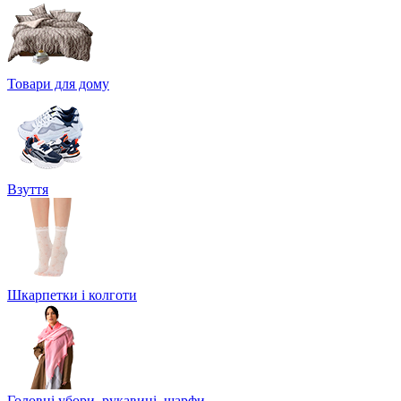
Товари для дому
Взуття
Шкарпетки і колготи
Головні убори, рукавиці, шарфи