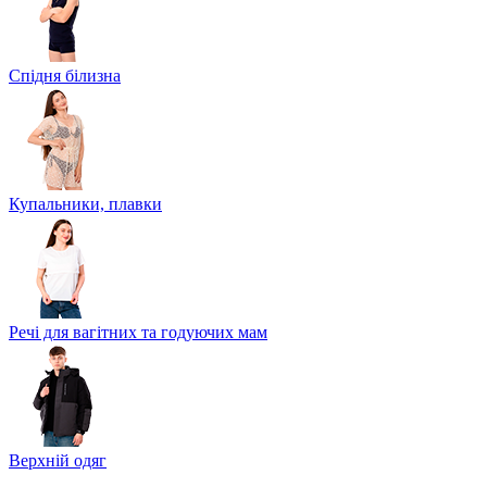
Спідня білизна
Купальники, плавки
Речі для вагітних та годуючих мам
Верхній одяг