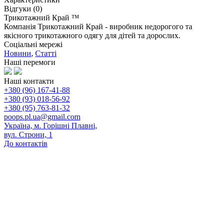
Відгуки (0)
Трикотажний Край ™
Компанія Трикотажний Край - виробник недорогого та
якісного трикотажного одягу для дітей та дорослих.
Соціальні мережі
Новини
,
Статті
Наші перемоги
Наші контакти
+380 (96) 167-41-88
+380 (93) 018-56-92
+380 (95) 763-81-32
poops.pl.ua@gmail.com
Україна, м. Горішні Плавні,
вул. Строни, 1
До контактів