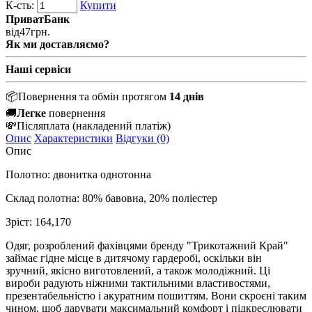
К-сть:
Купити
ПриватБанк
від
47
грн.
Як ми доставляємо?
Наші сервіси
📦
Повернення та обмін протягом
14 днів
🚚
Легке
повернення
💸
Післяплата
(накладений платіж)
Опис
Характеристики
Відгуки (0)
Опис
Полотно: двонитка однотонна
Склад полотна: 80% бавовна, 20% поліестер
Зріст: 164,170
Одяг, розроблений фахівцями бренду "Трикотажний Край"
займає гідне місце в дитячому гардеробі, оскільки він
зручний, якісно виготовлений, а також молодіжний. Ці
вироби радують ніжними тактильними властивостями,
презентабельністю і акуратним пошиттям. Вони скроєні таким
чином, щоб дарувати максимальний комфорт і підкреслювати