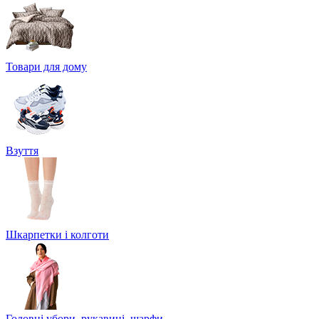
Товари для дому
Взуття
Шкарпетки і колготи
Головні убори, рукавиці, шарфи