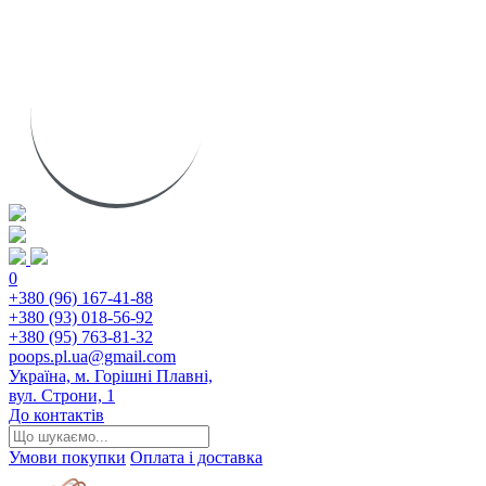
0
+380 (96) 167-41-88
+380 (93) 018-56-92
+380 (95) 763-81-32
poops.pl.ua@gmail.com
Україна, м. Горішні Плавні,
вул. Строни, 1
До контактів
Умови покупки
Оплата і доставка