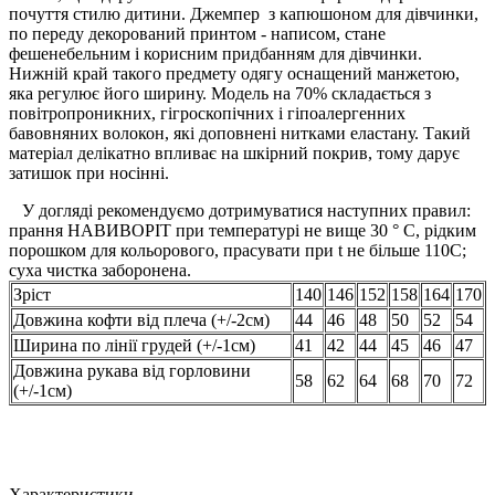
почуття стилю дитини. Джемпер з капюшоном для дівчинки,
по переду декорований принтом - написом, стане
фешенебельним і корисним придбанням для дівчинки.
Нижній край такого предмету одягу оснащений манжетою,
яка регулює його ширину. Модель на 70% складається з
повітропроникних, гігроскопічних і гіпоалергенних
бавовняних волокон, які доповнені нитками еластану. Такий
матеріал делікатно впливає на шкірний покрив, тому дарує
затишок при носінні.
У догляді рекомендуємо дотримуватися наступних правил:
прання НАВИВОРІТ при температурі не вище 30 ° С, рідким
порошком для кольорового, прасувати при t не більше 110С;
суха чистка заборонена.
Зріст
140
146
152
158
164
170
Довжина кофти від плеча (+/-2см)
44
46
48
50
52
54
Ширина по лінії грудей (+/-1см)
41
42
44
45
46
47
Довжина рукава від горловини
58
62
64
68
70
72
(+/-1см)
Характеристики