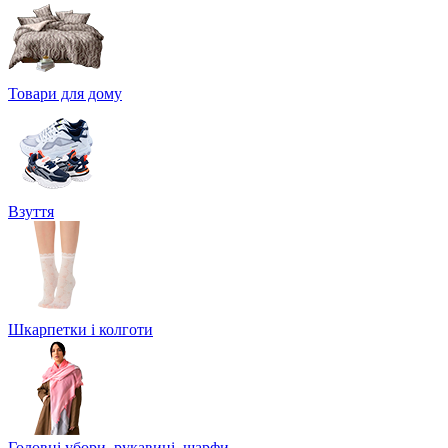
Товари для дому
Взуття
Шкарпетки і колготи
Головні убори, рукавиці, шарфи