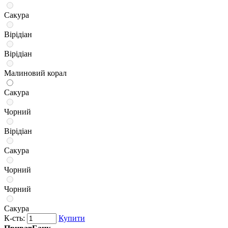
Сакура
Вірідіан
Вірідіан
Малиновий корал
Сакура
Чорний
Вірідіан
Сакура
Чорний
Чорний
Сакура
К-сть:
Купити