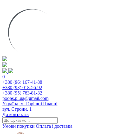
0
+380 (96) 167-41-88
+380 (93) 018-56-92
+380 (95) 763-81-32
poops.pl.ua@gmail.com
Україна, м. Горішні Плавні,
вул. Строни, 1
До контактів
Умови покупки
Оплата і доставка