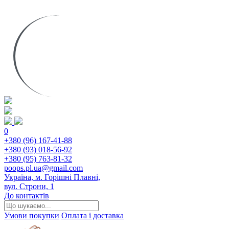
0
+380 (96) 167-41-88
+380 (93) 018-56-92
+380 (95) 763-81-32
poops.pl.ua@gmail.com
Україна, м. Горішні Плавні,
вул. Строни, 1
До контактів
Умови покупки
Оплата і доставка