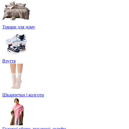
Товари для дому
Взуття
Шкарпетки і колготи
Головні убори, рукавиці, шарфи