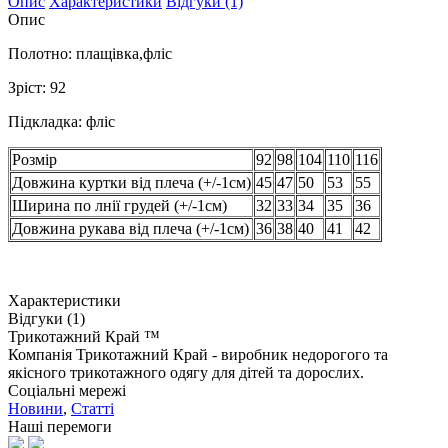
Опис
Характеристики
Відгуки (1)
Опис
Полотно: плащівка,фліс
Зріст: 92
Підкладка: фліс
Розмір
92
98
104
110
116
Довжина куртки від плеча (+/-1см)
45
47
50
53
55
Ширина по лнії грудей (+/-1см)
32
33
34
35
36
Довжина рукава від плеча (+/-1см)
36
38
40
41
42
Характеристики
Відгуки (1)
Трикотажний Край ™
Компанія Трикотажний Край - виробник недорогого та
якісного трикотажного одягу для дітей та дорослих.
Соціальні мережі
Новини
,
Статті
Наші перемоги