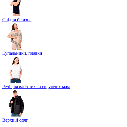
Спідня білизна
Купальники, плавки
Речі для вагітних та годуючих мам
Верхній одяг