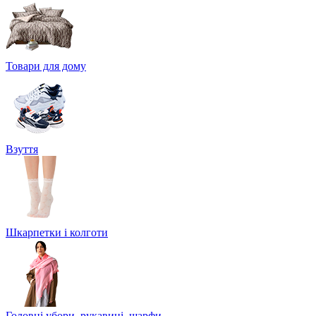
Товари для дому
Взуття
Шкарпетки і колготи
Головні убори, рукавиці, шарфи