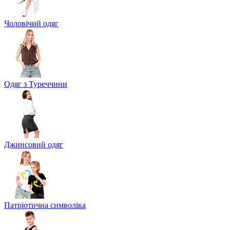
Чоловічий одяг
Одяг з Туреччини
Джинсовий одяг
Патріотична символіка