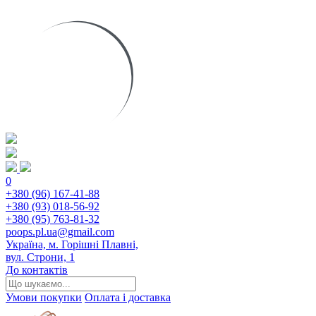
0
+380 (96) 167-41-88
+380 (93) 018-56-92
+380 (95) 763-81-32
poops.pl.ua@gmail.com
Україна, м. Горішні Плавні,
вул. Строни, 1
До контактів
Умови покупки
Оплата і доставка