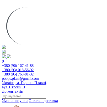
0
+380 (96) 167-41-88
+380 (93) 018-56-92
+380 (95) 763-81-32
poops.pl.ua@gmail.com
Україна, м. Горішні Плавні,
вул. Строни, 1
До контактів
Умови покупки
Оплата і доставка