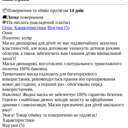
📦
Повернення та обмін протягом
14 днів
🚚
Легке
повернення
💸
Післяплата
(накладений платіж)
Опис
Характеристики
Відгуки (5)
Опис
Полотно: кулір
Маска двошарова для дітей не має надзвичайних захисних
властивостей, але вона допоможе уникнути дотиків руками
обличчя, а також забезпечить вам і вашим дітям мінімальний
захист!
Маски двошарові, виготовлені з натурального трикотажного
полотна 100% бавовна.
Трикотажна маска підходить для багаторазового
використання, рекомендується прання або пропарювання
кожні дві години, а перший раз - обов'язково перед
використанням.
Важливо! Жодна маска не забезпечує 100% гарантію безпеки.
Однією з найбільш дієвих заходів захисту за офіційними
даними є самоізоляція. Маски призначені для дітей шкільного
віку!
Увага! Товар обміну та поверненню не підлягає!
Характеристики
Відгуки (5)