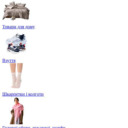
Товари для дому
Взуття
Шкарпетки і колготи
Головні убори, рукавиці, шарфи