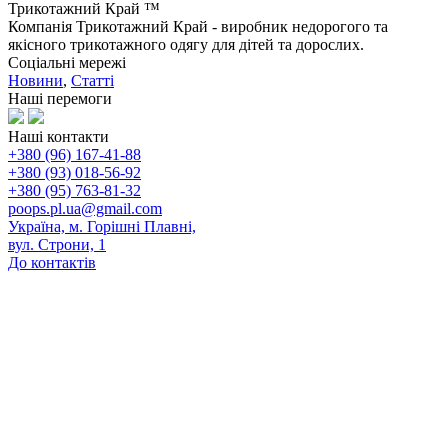
Трикотажний Край ™
Компанія Трикотажний Край - виробник недорогого та
якісного трикотажного одягу для дітей та дорослих.
Соціальні мережі
Новини
,
Статті
Наші перемоги
Наші контакти
+380 (96) 167-41-88
+380 (93) 018-56-92
+380 (95) 763-81-32
poops.pl.ua@gmail.com
Україна, м. Горішні Плавні,
вул. Строни, 1
До контактів