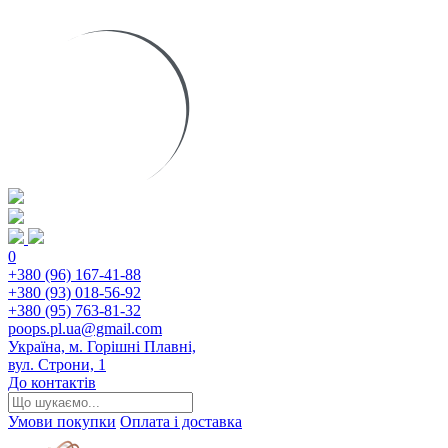
0
+380 (96) 167-41-88
+380 (93) 018-56-92
+380 (95) 763-81-32
poops.pl.ua@gmail.com
Україна, м. Горішні Плавні,
вул. Строни, 1
До контактів
Умови покупки
Оплата і доставка