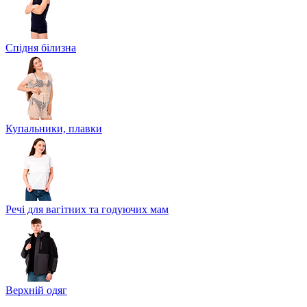
Спідня білизна
Купальники, плавки
Речі для вагітних та годуючих мам
Верхній одяг