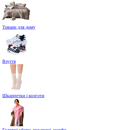
Товари для дому
Взуття
Шкарпетки і колготи
Головні убори, рукавиці, шарфи