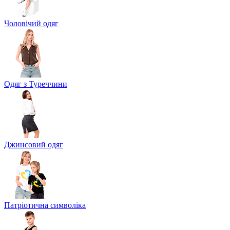
Чоловічий одяг
Одяг з Туреччини
Джинсовий одяг
Патріотична символіка