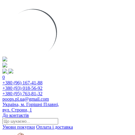
0
+380 (96) 167-41-88
+380 (93) 018-56-92
+380 (95) 763-81-32
poops.pl.ua@gmail.com
Україна, м. Горішні Плавні,
вул. Строни, 1
До контактів
Умови покупки
Оплата і доставка