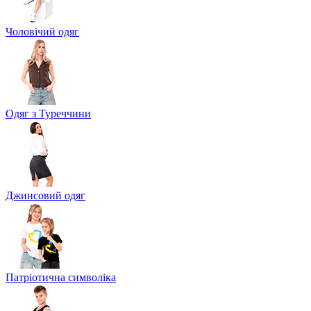
Чоловічий одяг
Одяг з Туреччини
Джинсовий одяг
Патріотична символіка