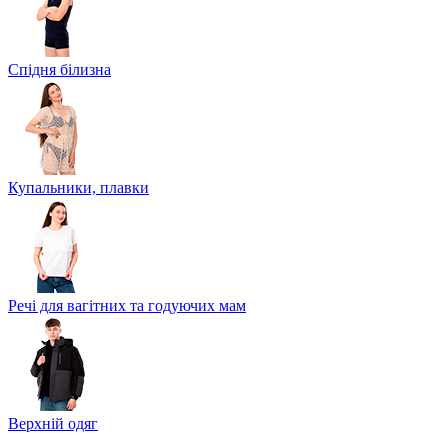
Спідня білизна
Купальники, плавки
Речі для вагітних та годуючих мам
Верхній одяг