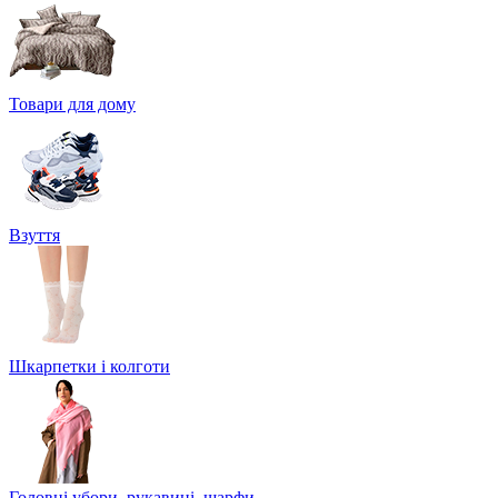
Товари для дому
Взуття
Шкарпетки і колготи
Головні убори, рукавиці, шарфи