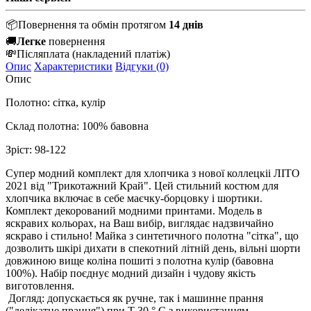
📦
Повернення та обмін протягом
14 днів
🚚
Легке
повернення
💸
Післяплата
(накладений платіж)
Опис
Характеристики
Відгуки (0)
Опис
Полотно: сітка, кулір
Склад полотна: 100% бавовна
Зріст: 98-122
Супер модний комплект для хлопчика з нової коллецкіі ЛІТО
2021 від "Трикотажний Край". Цей стильний костюм для
хлопчика включає в себе маєчку-борцовку і шортики.
Комплект декорований модними принтами. Модель в
яскравих кольорах, на Ваш вибір, виглядає надзвичайно
яскраво і стильно! Майка з синтетичного полотна "сітка", що
дозволить шкірі дихати в спекотний літній день, вільні шорти
довжиною вище коліна пошиті з полотна кулір (бавовна
100%). Набір поєднує модний дизайн і чудову якість
виготовлення.
Догляд: допускається як ручне, так і машинне прання
("делікатне прання") при Т 30 ° С з використанням