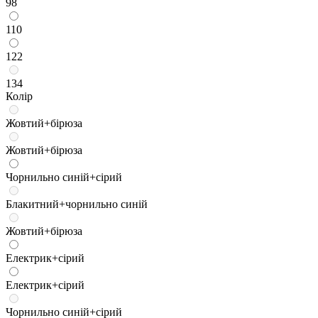
98
110
122
134
Колір
Жовтий+бірюза
Жовтий+бірюза
Чорнильно синій+сірий
Блакитний+чорнильно синій
Жовтий+бірюза
Електрик+сірий
Електрик+сірий
Чорнильно синій+сірий