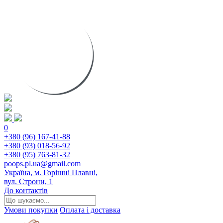
0
+380 (96) 167-41-88
+380 (93) 018-56-92
+380 (95) 763-81-32
poops.pl.ua@gmail.com
Україна, м. Горішні Плавні,
вул. Строни, 1
До контактів
Умови покупки
Оплата і доставка