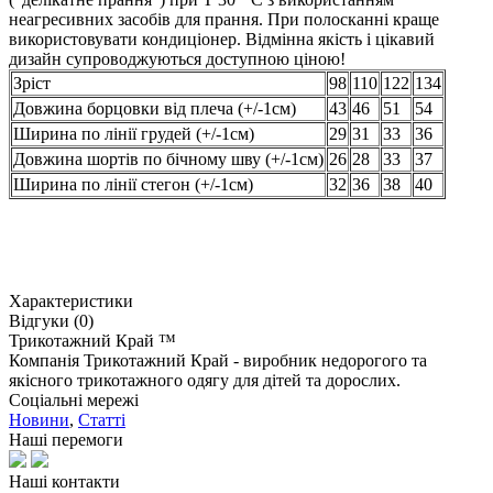
неагресивних засобів для прання. При полосканні краще
використовувати кондиціонер. Відмінна якість і цікавий
дизайн супроводжуються доступною ціною!
Зріст
98
110
122
134
Довжина борцовки від плеча (+/-1см)
43
46
51
54
Ширина по лінії грудей (+/-1см)
29
31
33
36
Довжина шортів по бічному шву (+/-1см)
26
28
33
37
Ширина по лінії стегон (+/-1см)
32
36
38
40
Характеристики
Відгуки (0)
Трикотажний Край ™
Компанія Трикотажний Край - виробник недорогого та
якісного трикотажного одягу для дітей та дорослих.
Соціальні мережі
Новини
,
Статті
Наші перемоги
Наші контакти