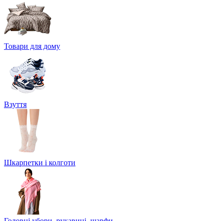
Товари для дому
Взуття
Шкарпетки і колготи
Головні убори, рукавиці, шарфи