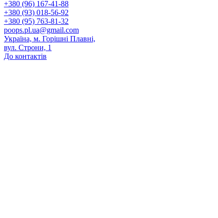
+380 (96) 167-41-88
+380 (93) 018-56-92
+380 (95) 763-81-32
poops.pl.ua@gmail.com
Україна, м. Горішні Плавні,
вул. Строни, 1
До контактів