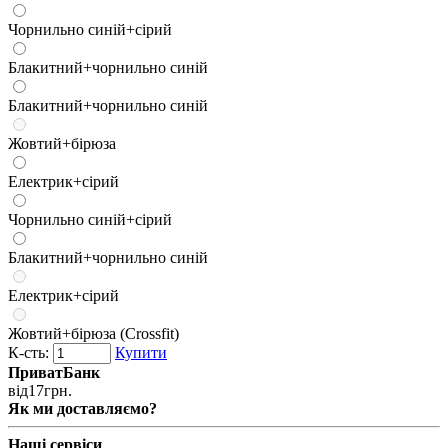
Чорнильно синій+сірий
Блакитний+чорнильно синій
Блакитний+чорнильно синій
Жовтий+бірюза
Електрик+сірий
Чорнильно синій+сірий
Блакитний+чорнильно синій
Електрик+сірий
Жовтий+бірюза (Crossfit)
К-сть:
Купити
ПриватБанк
від
17
грн.
Як ми доставляємо?
Наші сервіси