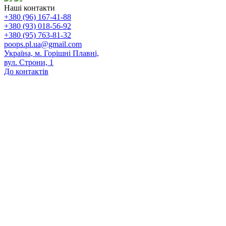
Наші контакти
+380 (96) 167-41-88
+380 (93) 018-56-92
+380 (95) 763-81-32
poops.pl.ua@gmail.com
Україна, м. Горішні Плавні,
вул. Строни, 1
До контактів