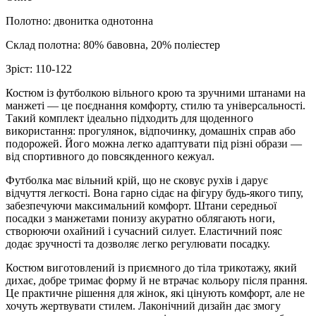
Полотно: двонитка однотонна
Склад полотна: 80% бавовна, 20% поліестер
Зріст:
110-122
Костюм із футболкою вільного крою та зручними штанами на
манжеті — це поєднання комфорту, стилю та універсальності.
Такий комплект ідеально підходить для щоденного
використання: прогулянок, відпочинку, домашніх справ або
подорожей. Його можна легко адаптувати під різні образи —
від спортивного до повсякденного кежуал.
Футболка має вільний крій, що не сковує рухів і дарує
відчуття легкості. Вона гарно сідає на фігуру будь-якого типу,
забезпечуючи максимальний комфорт. Штани середньої
посадки з манжетами понизу акуратно облягають ноги,
створюючи охайний і сучасний силует. Еластичний пояс
додає зручності та дозволяє легко регулювати посадку.
Костюм виготовлений із приємного до тіла трикотажу, який
дихає, добре тримає форму й не втрачає кольору після прання.
Це практичне рішення для жінок, які цінують комфорт, але не
хочуть жертвувати стилем. Лаконічний дизайн дає змогу