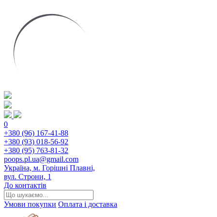
0
+380 (96) 167-41-88
+380 (93) 018-56-92
+380 (95) 763-81-32
poops.pl.ua@gmail.com
Україна, м. Горішні Плавні,
вул. Строни, 1
До контактів
Умови покупки
Оплата і доставка