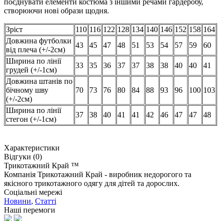
поєднувати елементи костюма з іншими речами гардеробу,
створюючи нові образи щодня.
Зріст
110
116
122
128
134
140
146
152
158
164
Довжина футболки
43
45
47
48
51
53
54
57
59
60
від плеча (+/-2см)
Ширина по лінії
33
35
36
37
37
38
38
40
40
41
грудей (+/-1см)
Довжина штанів по
бічному шву
70
73
76
80
84
88
93
96
100
103
(+/-2см)
Ширина по лінії
37
38
40
41
41
42
46
47
47
48
стегон (+/-1см)
Характеристики
Відгуки (0)
Трикотажний Край ™
Компанія Трикотажний Край - виробник недорогого та
якісного трикотажного одягу для дітей та дорослих.
Соціальні мережі
Новини
,
Статті
Наші перемоги