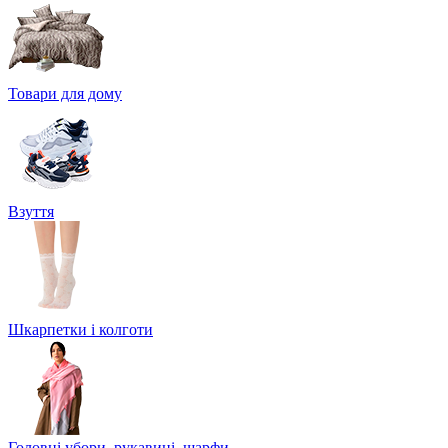
Товари для дому
Взуття
Шкарпетки і колготи
Головні убори, рукавиці, шарфи