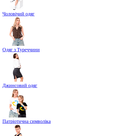
Чоловічий одяг
Одяг з Туреччини
Джинсовий одяг
Патріотична символіка