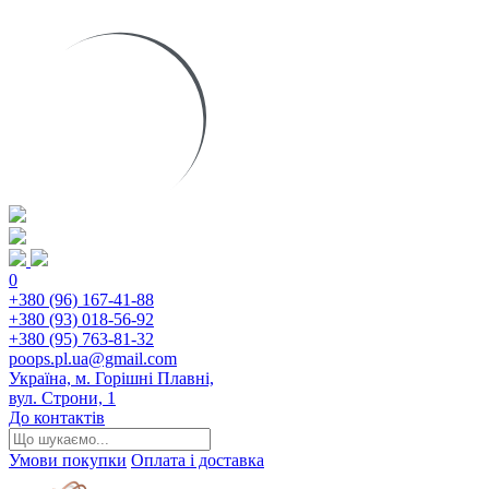
0
+380 (96) 167-41-88
+380 (93) 018-56-92
+380 (95) 763-81-32
poops.pl.ua@gmail.com
Україна, м. Горішні Плавні,
вул. Строни, 1
До контактів
Умови покупки
Оплата і доставка