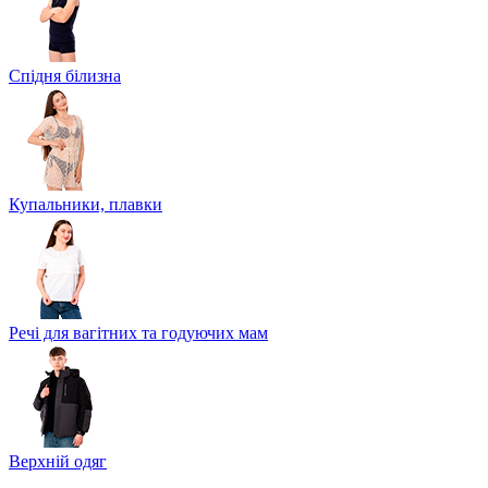
Спідня білизна
Купальники, плавки
Речі для вагітних та годуючих мам
Верхній одяг