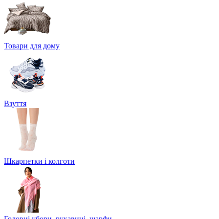
Товари для дому
Взуття
Шкарпетки і колготи
Головні убори, рукавиці, шарфи