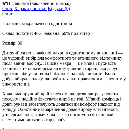
💸
Післяплата
(накладений платіж)
Опис
Характеристики
Відгуки (0)
Опис
Полотно: махра начесна однотонна
Склад полотна: 40% бавовна, 60% поліестер
Розмір: 30
Дитячий халат з начісної махри в однотонному виконанні —
це чудовий вибір для комфортного та затишного відпочинку
після ванни або сну. Начісна махра — це м’яка і пухнаста
тканина з теплим ворсом на внутрішній стороні, яка дарує
приємне відчуття тепла і ніжності на шкірі дитини. Вона
добре вбирає вологу, що робить халат практичним і зручним у
використанні.
Халат має зручний крій з поясом, що дозволяє регулювати
посадку і надійно фіксувати виріб на тілі. М’який комірець і
довгі рукави забезпечують додатковий комфорт і захист від
холоду. Однотонне забарвлення додає виробу елегантності і
універсальності, тому халат легко поєднується з іншими
елементами дитячого гардеробу.