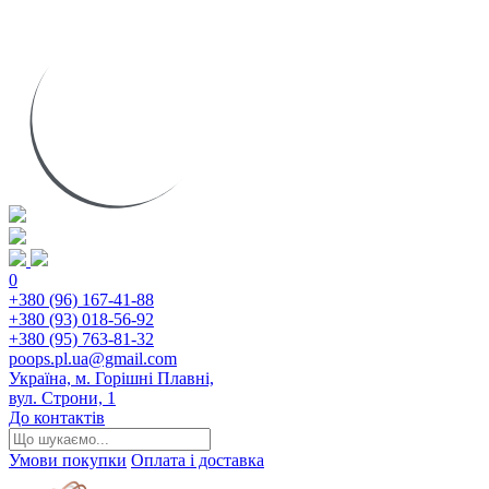
0
+380 (96) 167-41-88
+380 (93) 018-56-92
+380 (95) 763-81-32
poops.pl.ua@gmail.com
Україна, м. Горішні Плавні,
вул. Строни, 1
До контактів
Умови покупки
Оплата і доставка