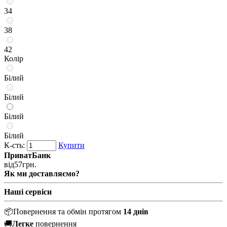
34
38
42
Колір
Білий
Білий
Білий
Білий
К-сть:
Купити
ПриватБанк
від
57
грн.
Як ми доставляємо?
Наші сервіси
📦
Повернення та обмін протягом
14 днів
🚚
Легке
повернення