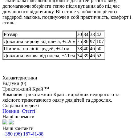
Такий халат ідеально підходить для дітей різного віку,
допомагаючи зберігати тепло після купання або під час
домашнього відпочинку. Він стане улюбленою річчю в
гардеробі малюка, поєднуючи в собі практичність, комфорт і
стиль.
Розмір
30
34
38
42
Довжина виробу від плеча, +/-2см
75
86
97
107
Ширина по лінії грудей, +/-1см
38
40
46
50
Довжина рукава від плеча, +/-1см
34
39
46
52
Характеристики
Відгуки (0)
Трикотажний Край ™
Компанія Трикотажний Край - виробник недорогого та
якісного трикотажного одягу для дітей та дорослих.
Соціальні мережі
Новини
,
Статті
Наші перемоги
Наші контакти
+380 (96) 167-41-88