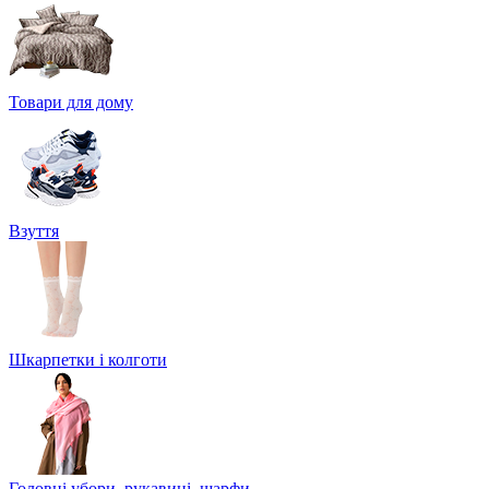
Товари для дому
Взуття
Шкарпетки і колготи
Головні убори, рукавиці, шарфи