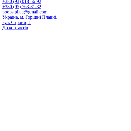
+380 (93) 018-56-92
+380 (95) 763-81-32
poops.pl.ua@gmail.com
Україна, м. Горішні Плавні,
вул. Строни, 1
До контактів