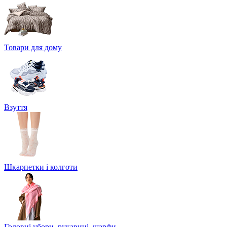
Товари для дому
Взуття
Шкарпетки і колготи
Головні убори, рукавиці, шарфи