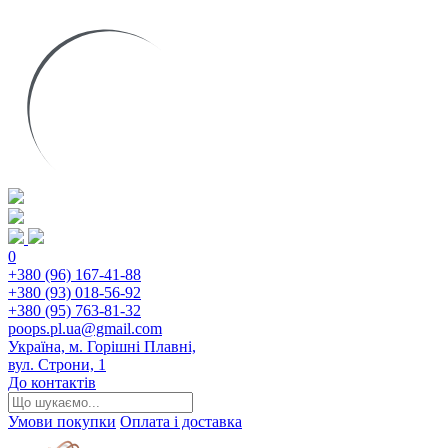
0
+380 (96) 167-41-88
+380 (93) 018-56-92
+380 (95) 763-81-32
poops.pl.ua@gmail.com
Україна, м. Горішні Плавні,
вул. Строни, 1
До контактів
Умови покупки
Оплата і доставка