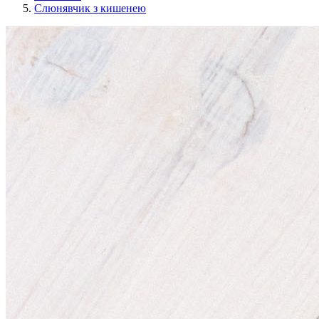
Слюнявчик з кишенею