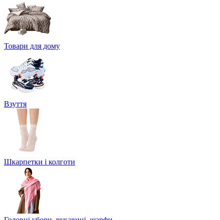
Товари для дому
Взуття
Шкарпетки і колготи
Головні убори, рукавиці, шарфи