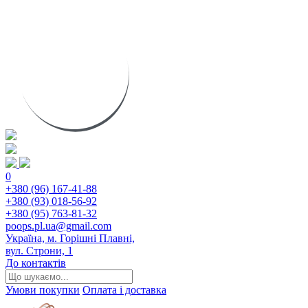
0
+380 (96) 167-41-88
+380 (93) 018-56-92
+380 (95) 763-81-32
poops.pl.ua@gmail.com
Україна, м. Горішні Плавні,
вул. Строни, 1
До контактів
Умови покупки
Оплата і доставка