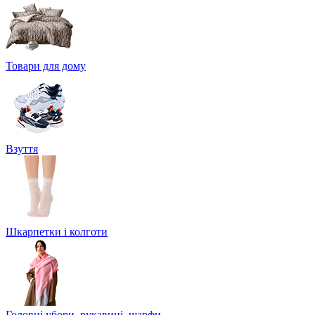
Товари для дому
Взуття
Шкарпетки і колготи
Головні убори, рукавиці, шарфи