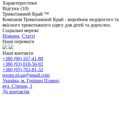
Характеристики
Відгуки (10)
Трикотажний Край ™
Компанія Трикотажний Край - виробник недорогого та
якісного трикотажного одягу для дітей та дорослих.
Соціальні мережі
Новини
,
Статті
Наші перемоги
Наші контакти
+380 (96) 167-41-88
+380 (93) 018-56-92
+380 (95) 763-81-32
poops.pl.ua@gmail.com
Україна, м. Горішні Плавні,
вул. Строни, 1
До контактів