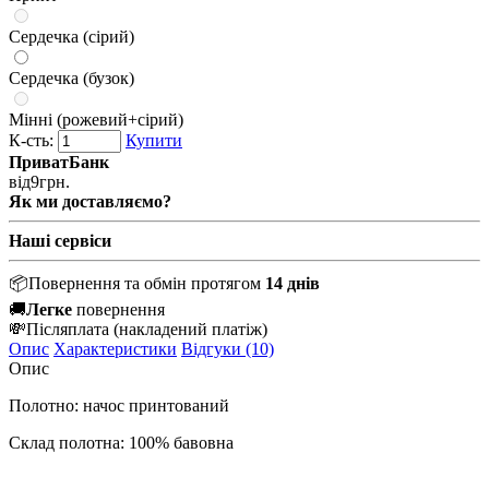
Сердечка (сірий)
Сердечка (бузок)
Мінні (рожевий+сірий)
К-сть:
Купити
ПриватБанк
від
9
грн.
Як ми доставляємо?
Наші сервіси
📦
Повернення та обмін протягом
14 днів
🚚
Легке
повернення
💸
Післяплата
(накладений платіж)
Опис
Характеристики
Відгуки (10)
Опис
Полотно: начос принтований
Склад полотна: 100% бавовна