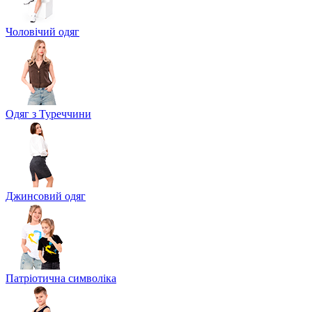
Чоловічий одяг
Одяг з Туреччини
Джинсовий одяг
Патріотична символіка