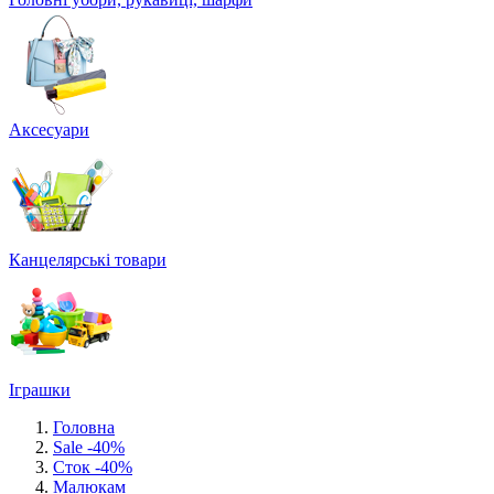
Аксесуари
Канцелярські товари
Іграшки
Головна
Sale -40%
Сток -40%
Малюкам