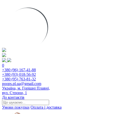
0
+380 (96) 167-41-88
+380 (93) 018-56-92
+380 (95) 763-81-32
poops.pl.ua@gmail.com
Україна, м. Горішні Плавні,
вул. Строни, 1
До контактів
Умови покупки
Оплата і доставка