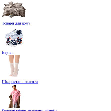
Товари для дому
Взуття
Шкарпетки і колготи
Головні убори, рукавиці, шарфи