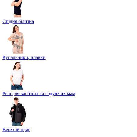
Спідня білизна
Купальники, плавки
Речі для вагітних та годуючих мам
Верхній одяг