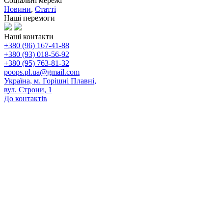
Соціальні мережі
Новини
,
Статті
Наші перемоги
Наші контакти
+380 (96) 167-41-88
+380 (93) 018-56-92
+380 (95) 763-81-32
poops.pl.ua@gmail.com
Україна, м. Горішні Плавні,
вул. Строни, 1
До контактів