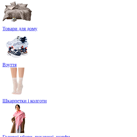
Товари для дому
Взуття
Шкарпетки і колготи
Головні убори, рукавиці, шарфи