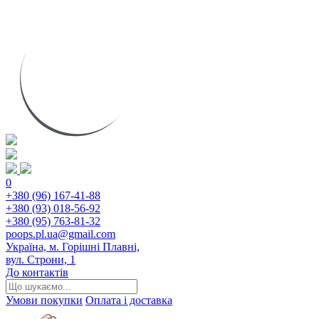
0
+380 (96) 167-41-88
+380 (93) 018-56-92
+380 (95) 763-81-32
poops.pl.ua@gmail.com
Україна, м. Горішні Плавні,
вул. Строни, 1
До контактів
Умови покупки
Оплата і доставка