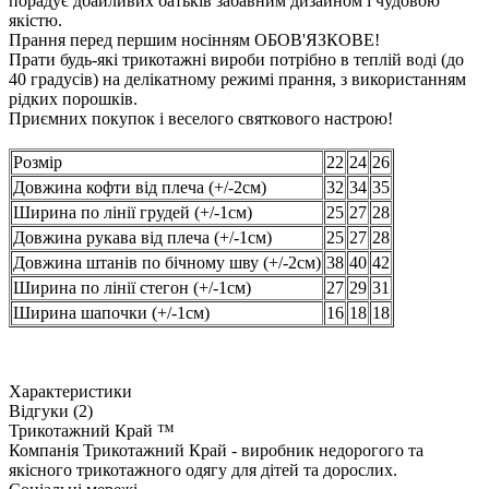
порадує дбайливих батьків забавним дизайном і чудовою
якістю.
Прання перед першим носінням ОБОВ'ЯЗКОВЕ!
Прати будь-які трикотажні вироби потрібно в теплій воді (до
40 градусів) на делікатному режимі прання, з використанням
рідких порошків.
Приємних покупок і веселого святкового настрою!
Розмір
22
24
26
Довжина кофти від плеча (+/-2см)
32
34
35
Ширина по лінії грудей (+/-1см)
25
27
28
Довжина рукава від плеча (+/-1см)
25
27
28
Довжина штанів по бічному шву (+/-2см)
38
40
42
Ширина по лінії стегон (+/-1см)
27
29
31
Ширина шапочки (+/-1см)
16
18
18
Характеристики
Відгуки (2)
Трикотажний Край ™
Компанія Трикотажний Край - виробник недорогого та
якісного трикотажного одягу для дітей та дорослих.