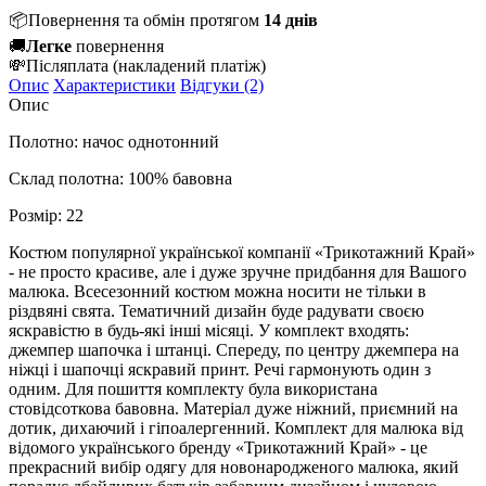
📦
Повернення та обмін протягом
14 днів
🚚
Легке
повернення
💸
Післяплата
(накладений платіж)
Опис
Характеристики
Відгуки (2)
Опис
Полотно: начос однотонний
Склад полотна: 100% бавовна
Розмір: 22
Костюм популярної української компанії «Трикотажний Край»
- не просто красиве, але і дуже зручне придбання для Вашого
малюка. Всесезонний костюм можна носити не тільки в
різдвяні свята. Тематичний дизайн буде радувати своєю
яскравістю в будь-які інші місяці. У комплект входять:
джемпер шапочка і штанці. Спереду, по центру джемпера на
ніжці і шапочці яскравий принт. Речі гармонують один з
одним. Для пошиття комплекту була використана
стовідсоткова бавовна. Матеріал дуже ніжний, приємний на
дотик, дихаючий і гіпоалергенний. Комплект для малюка від
відомого українського бренду «Трикотажний Край» - це
прекрасний вибір одягу для новонародженого малюка, який