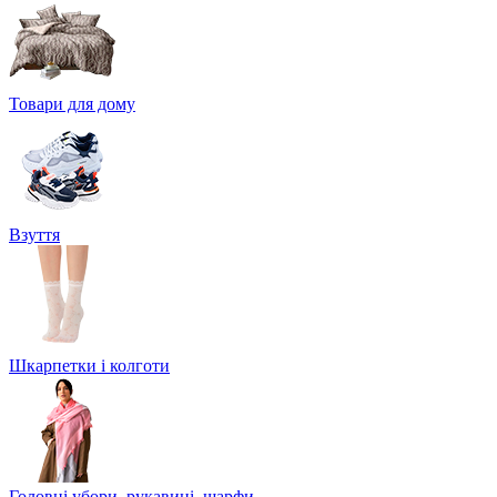
Товари для дому
Взуття
Шкарпетки і колготи
Головні убори, рукавиці, шарфи