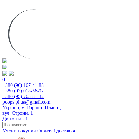
0
+380 (96) 167-41-88
+380 (93) 018-56-92
+380 (95) 763-81-32
poops.pl.ua@gmail.com
Україна, м. Горішні Плавні,
вул. Строни, 1
До контактів
Умови покупки
Оплата і доставка