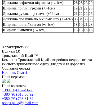
Довжина кофточки від плеча (+/-1см)
26
26
28
29
Ширина по лінії грудей (+/-1см)
19
21
22
25
Довжина рукава від плеча (+/-1см)
21
22
22
26
Довжина повзунів по бічному шву (+/-1см)
33
34
35
38
Ширина по лінії стегон (+/-1см)
18
19
21
23
Ширина шапочки (+/-1см)
13
13
15
16
Характеристики
Відгуки (3)
Трикотажний Край ™
Компанія Трикотажний Край - виробник недорогого та
якісного трикотажного одягу для дітей та дорослих.
Соціальні мережі
Новини
,
Статті
Наші перемоги
Наші контакти
+380 (96) 167-41-88
+380 (93) 018-56-92
+380 (95) 763-81-32
poops.pl.ua@gmail.com