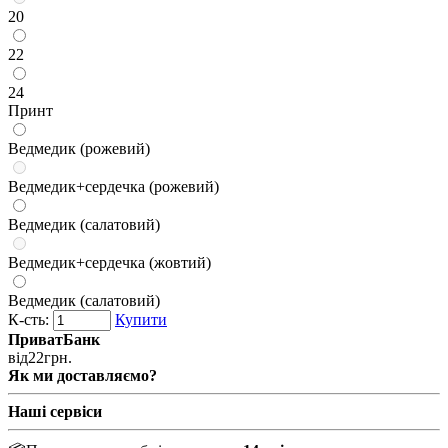
20
22
24
Принт
Ведмедик (рожевий)
Ведмедик+сердечка (рожевий)
Ведмедик (салатовий)
Ведмедик+сердечка (жовтий)
Ведмедик (салатовий)
К-сть:
Купити
ПриватБанк
від
22
грн.
Як ми доставляємо?
Наші сервіси