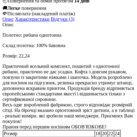
📦
Повернення та обмін протягом
14 днів
🚚
Легке
повернення
💸
Післяплата
(накладений платіж)
Опис
Характеристики
Відгуки (3)
Опис
Полотно: рибана однотонна
Склад полотна: 100% бавовна
Розмір: 22,24
Практичний ясельний комплект, пошитий з однотонної
рибани, практично не дає усадки. Кофта з довгим рукавом,
повзуни із закритими ніжками і шапочка. Модель розроблено
для носіння на підгузник, резинка прекрасно утримує штанці,
доповнена яскравим принтом. Продукція бренду відрізняється
європейськими стандартами якості і відшивається тільки з
сертифікованої сировини.
Весь одяг вироблений фабрикою, строго відповідає розмірній
сітці. На бірочці вказано орієнтовний зріст дитини, а в таблиці
- реальні виміри, які зробили наші менеджери. Приємних Вам
покупок!
Прання перед першим носінням ОБОВ'ЯЗКОВЕ!
Розмір
18
20
22
24