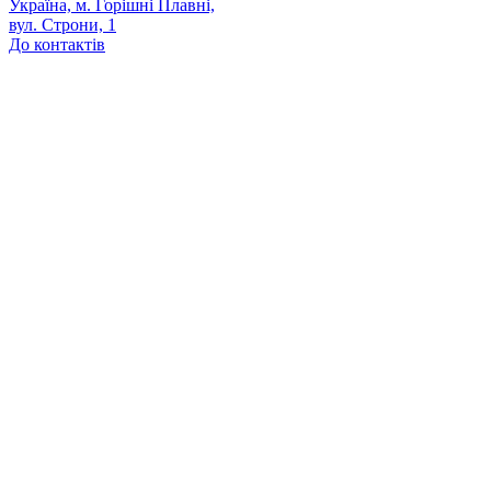
Україна, м. Горішні Плавні,
вул. Строни, 1
До контактів