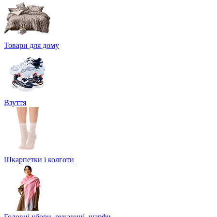
Товари для дому
Взуття
Шкарпетки і колготи
Головні убори, рукавиці, шарфи