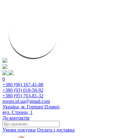
0
+380 (96) 167-41-88
+380 (93) 018-56-92
+380 (95) 763-81-32
poops.pl.ua@gmail.com
Україна, м. Горішні Плавні,
вул. Строни, 1
До контактів
Умови покупки
Оплата і доставка