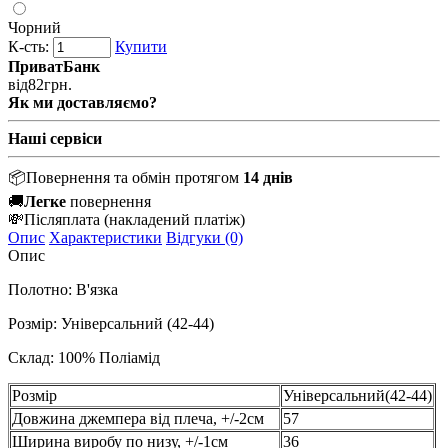
Чорний
К-сть:
Купити
ПриватБанк
від
82
грн.
Як ми доставляємо?
Наші сервіси
📦
Повернення та обмін протягом
14 днів
🚚
Легке
повернення
💸
Післяплата
(накладений платіж)
Опис
Характеристики
Відгуки (0)
Опис
Полотно: В'язка
Розмір: Універсальний (42-44)
Склад: 100% Поліамід
Розмір
Універсальний(42-44)
Довжина джемпера від плеча, +/-2см
57
Ширина виробу по низу, +/-1см
36