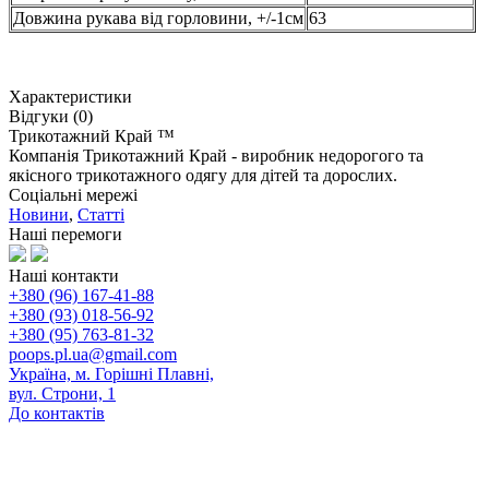
Довжина рукава від горловини, +/-1см
63
Характеристики
Відгуки (0)
Трикотажний Край ™
Компанія Трикотажний Край - виробник недорогого та
якісного трикотажного одягу для дітей та дорослих.
Соціальні мережі
Новини
,
Статті
Наші перемоги
Наші контакти
+380 (96) 167-41-88
+380 (93) 018-56-92
+380 (95) 763-81-32
poops.pl.ua@gmail.com
Україна, м. Горішні Плавні,
вул. Строни, 1
До контактів