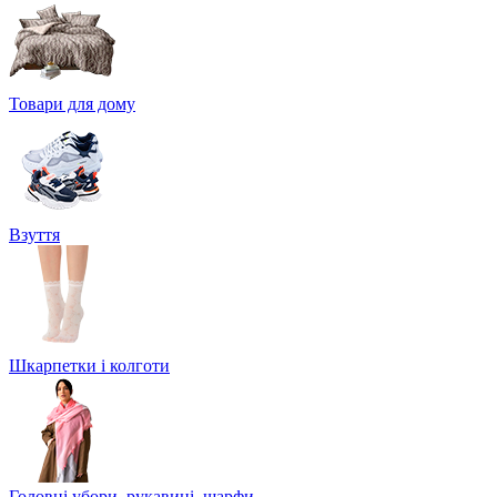
Товари для дому
Взуття
Шкарпетки і колготи
Головні убори, рукавиці, шарфи