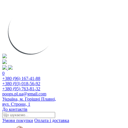
0
+380 (96) 167-41-88
+380 (93) 018-56-92
+380 (95) 763-81-32
poops.pl.ua@gmail.com
Україна, м. Горішні Плавні,
вул. Строни, 1
До контактів
Умови покупки
Оплата і доставка