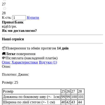
27
28
К-сть:
Купити
ПриватБанк
від
61
грн.
Як ми доставляємо?
Наші сервіси
📦
Повернення та обмін протягом
14 днів
🚚
Легке
повернення
💸
Післяплата
(накладений платіж)
Опис
Характеристики
Відгуки (1)
Опис
Полотно: Джинс
Розмір: 25
Розмір
25
26
27
28
Довжина по боковому шву (+- 1см)
99
99
100
101
Ширина по лінії стегон (+- 1 см)
40
42
43
44