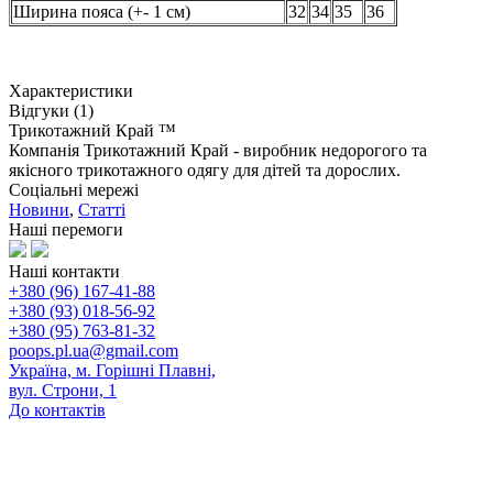
Ширина пояса (+- 1 см)
32
34
35
36
Характеристики
Відгуки (1)
Трикотажний Край ™
Компанія Трикотажний Край - виробник недорогого та
якісного трикотажного одягу для дітей та дорослих.
Соціальні мережі
Новини
,
Статті
Наші перемоги
Наші контакти
+380 (96) 167-41-88
+380 (93) 018-56-92
+380 (95) 763-81-32
poops.pl.ua@gmail.com
Україна, м. Горішні Плавні,
вул. Строни, 1
До контактів