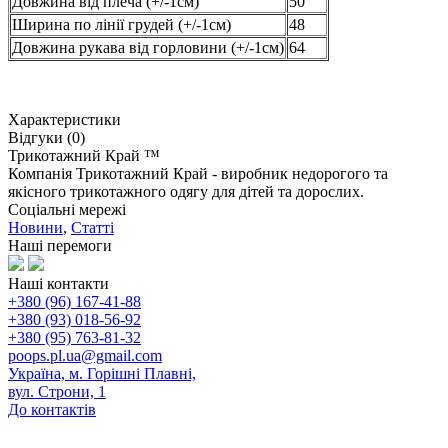
Довжина від плеча (+/-1см)
50
Ширина по лінії грудей (+/-1см)
48
Довжина рукава від горловини (+/-1см)
64
Характеристики
Відгуки (0)
Трикотажний Край ™
Компанія Трикотажний Край - виробник недорогого та
якісного трикотажного одягу для дітей та дорослих.
Соціальні мережі
Новини
,
Статті
Наші перемоги
Наші контакти
+380 (96) 167-41-88
+380 (93) 018-56-92
+380 (95) 763-81-32
poops.pl.ua@gmail.com
Україна, м. Горішні Плавні,
вул. Строни, 1
До контактів