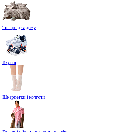
Товари для дому
Взуття
Шкарпетки і колготи
Головні убори, рукавиці, шарфи