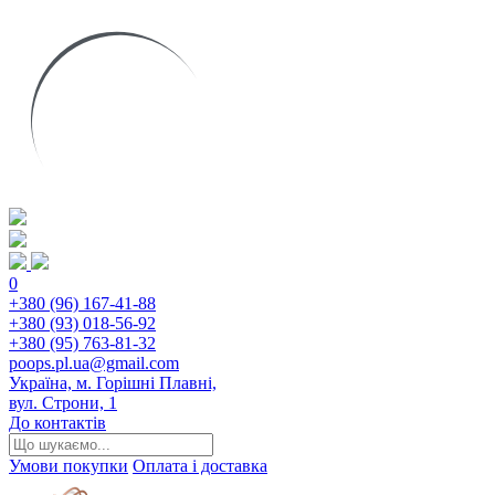
0
+380 (96) 167-41-88
+380 (93) 018-56-92
+380 (95) 763-81-32
poops.pl.ua@gmail.com
Україна, м. Горішні Плавні,
вул. Строни, 1
До контактів
Умови покупки
Оплата і доставка