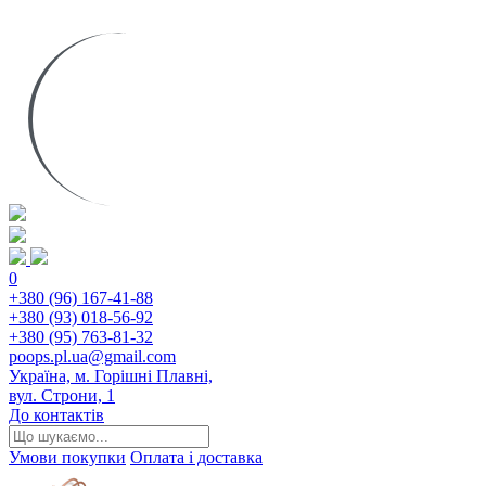
0
+380 (96) 167-41-88
+380 (93) 018-56-92
+380 (95) 763-81-32
poops.pl.ua@gmail.com
Україна, м. Горішні Плавні,
вул. Строни, 1
До контактів
Умови покупки
Оплата і доставка