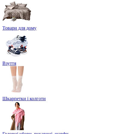
Товари для дому
Взуття
Шкарпетки і колготи
Головні убори, рукавиці, шарфи