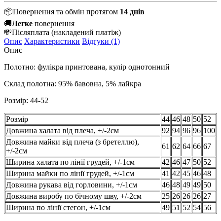
📦
Повернення та обмін протягом
14 днів
🚚
Легке
повернення
💸
Післяплата
(накладений платіж)
Опис
Характеристики
Відгуки (1)
Опис
Полотно: фулікра принтована, кулір однотонний
Склад полотна: 95% бавовна, 5% лайкра
Розмір: 44-52
Розмір
44
46
48
50
52
Довжина халата від плеча, +/-2см
92
94
96
96
100
Довжина майки від плеча (з бретеллю),
61
62
64
66
67
+/-2см
Ширина халата по лінії грудей, +/-1см
42
46
47
50
52
Ширина майки по лінії грудей, +/-1см
41
42
45
46
48
Довжина рукава від горловини, +/-1см
46
48
49
49
50
Довжина виробу по бічному шву, +/-2см
25
26
26
26
27
Ширина по лінії стегон, +/-1см
49
51
52
54
56