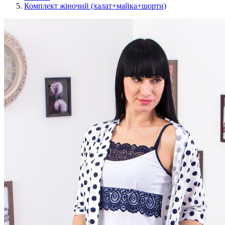
Комплект жіночий (халат+майка+шорти)