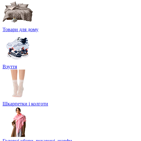
Товари для дому
Взуття
Шкарпетки і колготи
Головні убори, рукавиці, шарфи