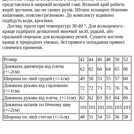
представлена ​​в широкій колірній гамі. Вільний крій робить
виріб зручним, що не сковує рухів. Штани оснащені бічними
кишенями, поясом-грезинкою. До комплекту відмінно
підійдуть кеди, кросівки.
Догляд: прати при температурі 30-40 °. Для кольорового -
краще підібрати делікатний миючий засіб, рідкий, або
пральний порошок для кольорових речей. Сушити костюм
краще в природних умовах, без прямого попадання прямих
сонячних променів.
Розмір
42
44
46
48
50
52
Довжина джемпера від плеча
62
62
64
64
65
66
(+/-2см)
Ширина по лінії грудей (+/-1см)
49
50
53
55
57
60
Довжина рукава від горловини
72
72
73
73
76
76
(+/-1см)
Довжина рукава від плеча, (+/-1см)
62
62
63
63
64
66
Довжина штанів по бічному шву
101
101
101
101
103
103
(+/-2см)
Ширина по лінії стегон (+/-1см)
48
51
54
55
56
58