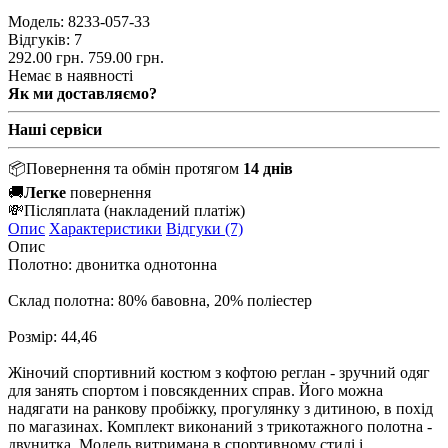
Модель:
8233-057-33
Відгуків: 7
292.00 грн.
759.00 грн.
Немає в наявності
Як ми доставляємо?
Наші сервіси
📦
Повернення та обмін протягом
14 днів
🚚
Легке
повернення
💸
Післяплата
(накладений платіж)
Опис
Характеристики
Відгуки (7)
Опис
Полотно: двонитка однотонна
Склад полотна: 80% бавовна, 20% поліестер
Розмір: 44,46
Жіночий спортивний костюм з кофтою реглан - зручний одяг
для занять спортом і повсякденних справ. Його можна
надягати на ранкову пробіжку, прогулянку з дитиною, в похід
по магазинах. Комплект виконаний з трикотажного полотна -
двунитка. Модель витримана в спортивному стилі і