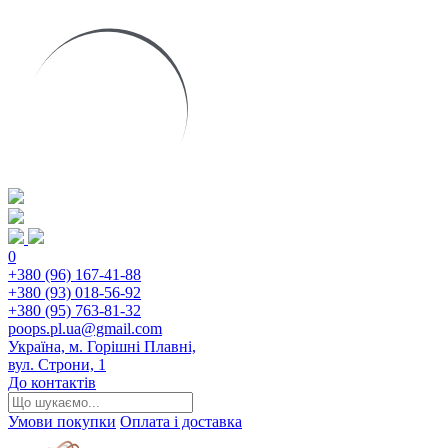
0
+380 (96) 167-41-88
+380 (93) 018-56-92
+380 (95) 763-81-32
poops.pl.ua@gmail.com
Україна, м. Горішні Плавні,
вул. Строни, 1
До контактів
Умови покупки
Оплата і доставка