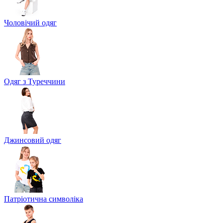
Чоловічий одяг
Одяг з Туреччини
Джинсовий одяг
Патріотична символіка