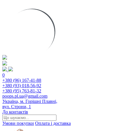
0
+380 (96) 167-41-88
+380 (93) 018-56-92
+380 (95) 763-81-32
poops.pl.ua@gmail.com
Україна, м. Горішні Плавні,
вул. Строни, 1
До контактів
Умови покупки
Оплата і доставка