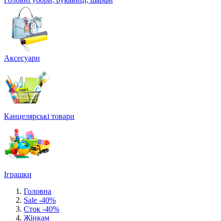
Аксесуари
Канцелярські товари
Іграшки
Головна
Sale -40%
Сток -40%
Жінкам