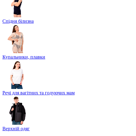
Спідня білизна
Купальники, плавки
Речі для вагітних та годуючих мам
Верхній одяг