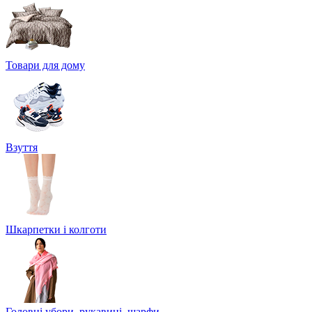
Товари для дому
Взуття
Шкарпетки і колготи
Головні убори, рукавиці, шарфи