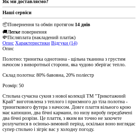
Як ми доставляємо?
Наші сервіси
📦
Повернення та обмін протягом
14 днів
🚚
Легке
повернення
💸
Післяплата
(накладений платіж)
Опис
Характеристики
Відгуки (14)
Опис
Полотно: тринитка однотонна - щ
ільна тканина з грустим
начосом з виворотньої сторони, яка чудово зберігає тепло.
Склад полотна: 80% бавовна, 20% поліестр
Розмір: 50
Стильна сучасна сукня з нової колекції ТМ "Трикотажний
Край" виготовлена з теплого і приємного до тіла полотна -
триниткового футера з начосом. Довге плаття вільного крою
має капюшон, два бічні кармани, по низу виробу передбачені
два бічні розрізи. Це плаття, з яким ви точно не захочете
розлучатися в осінньо-зимовий період, оскільки воно виглядає
супер стильно і зігріє вас у холодну погоду.