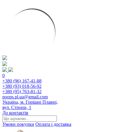
0
+380 (96) 167-41-88
+380 (93) 018-56-92
+380 (95) 763-81-32
poops.pl.ua@gmail.com
Україна, м. Горішні Плавні,
вул. Строни, 1
До контактів
Умови покупки
Оплата і доставка