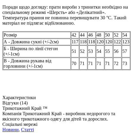
Поради щодо догляду: прати вироби з тринитки необхідно на
спеціальному режимі «Шерсть» або «Делікатний».
Температура прання не повинна перевищувати 30 °C. Такий
матеріал не підлягає відбілюванню.
Розмір
42
44
46
48
50
52
54
А - Довжина сукні (+/-2см)
117
118
118
120
120
122
123
Б - Ширина по лінії стегон
51
52
53
54
55
56
57
(+/-1см)
В - Довжина рукава від
70
71
71
71
71
72
73
горловини (+/-1см)
Характеристики
Відгуки (14)
Трикотажний Край ™
Компанія Трикотажний Край - виробник недорогого та
якісного трикотажного одягу для дітей та дорослих.
Соціальні мережі
Новини
,
Статті