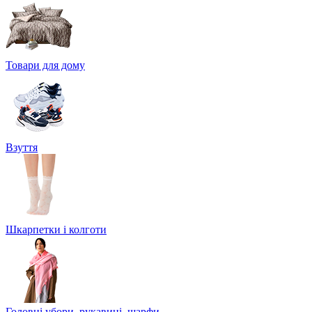
Товари для дому
Взуття
Шкарпетки і колготи
Головні убори, рукавиці, шарфи