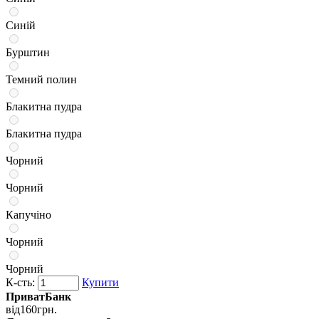
Синій
Бурштин
Темний полин
Блакитна пудра
Блакитна пудра
Чорний
Чорний
Капучіно
Чорний
Чорний
К-сть:
Купити
ПриватБанк
від
160
грн.