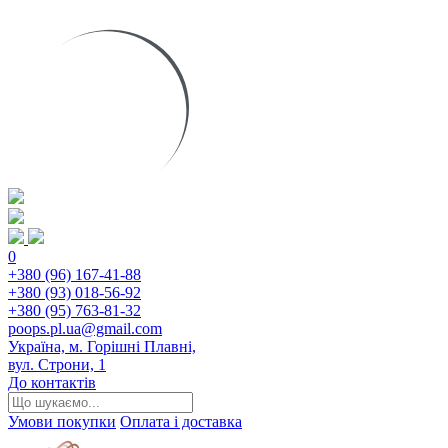
0
+380 (96) 167-41-88
+380 (93) 018-56-92
+380 (95) 763-81-32
poops.pl.ua@gmail.com
Україна, м. Горішні Плавні,
вул. Строни, 1
До контактів
Умови покупки
Оплата і доставка