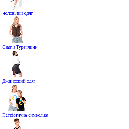
Чоловічий одяг
Одяг з Туреччини
Джинсовий одяг
Патріотична символіка