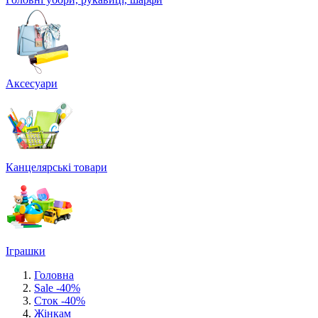
Аксесуари
Канцелярські товари
Іграшки
Головна
Sale -40%
Сток -40%
Жінкам