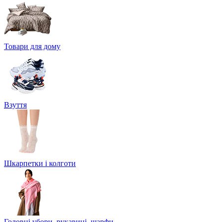
Товари для дому
Взуття
Шкарпетки і колготи
Головні убори, рукавиці, шарфи