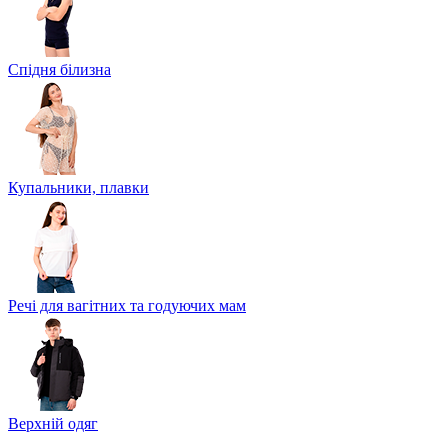
Спідня білизна
Купальники, плавки
Речі для вагітних та годуючих мам
Верхній одяг