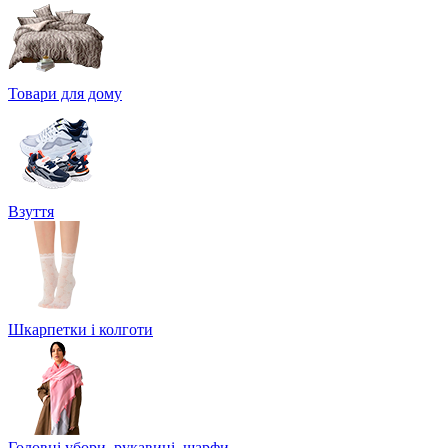
Товари для дому
Взуття
Шкарпетки і колготи
Головні убори, рукавиці, шарфи