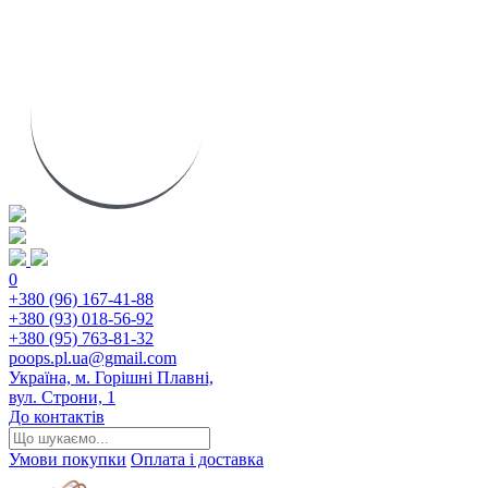
0
+380 (96) 167-41-88
+380 (93) 018-56-92
+380 (95) 763-81-32
poops.pl.ua@gmail.com
Україна, м. Горішні Плавні,
вул. Строни, 1
До контактів
Умови покупки
Оплата і доставка