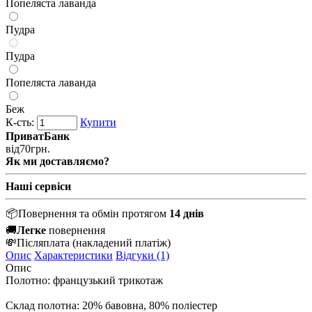
Попеляста лаванда
Пудра
Пудра
Попеляста лаванда
Беж
К-сть:
Купити
ПриватБанк
від
70
грн.
Як ми доставляємо?
Наші сервіси
📦
Повернення та обмін протягом
14 днів
🚚
Легке
повернення
💸
Післяплата
(накладений платіж)
Опис
Характеристики
Відгуки (1)
Опис
Полотно: французький трикотаж
Склад полотна: 20% бавовна, 80% поліестер