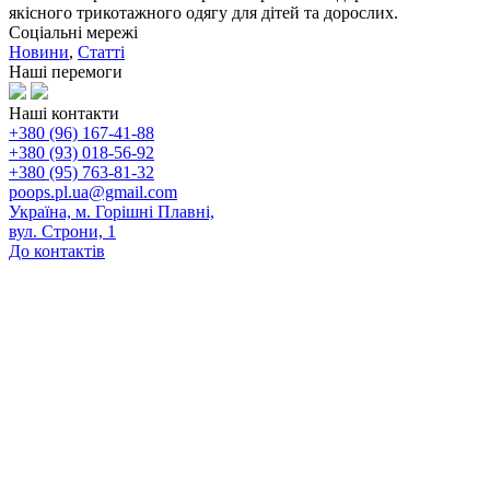
якісного трикотажного одягу для дітей та дорослих.
Соціальні мережі
Новини
,
Статті
Наші перемоги
Наші контакти
+380 (96) 167-41-88
+380 (93) 018-56-92
+380 (95) 763-81-32
poops.pl.ua@gmail.com
Україна, м. Горішні Плавні,
вул. Строни, 1
До контактів