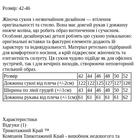
Розмір: 42-46
Жіноча сукня з незвичайним дизайном — втілення
оригінальності та стилю. Вона має довгий рукав і довжину
нижче коліна, що робить образ витонченим і сучасним.
Особливі дизайнерські деталі роблять цю сукню унікальною:
оригінальні вставки та фактурні елементи додають їй
характеру та індивідуальності. Матеріал ретельно підібраний
для комфортного носіння, а крій підкреслює жіночність та
елегантність силуету. Ця сукня чудово підійде як для офісних
зустрічей, так і для вечірніх виходів, створюючи неповторний
стильний образ.
Розмір
42
44
46
48
50
52
Довжина сукні від плеча (+/-2см)
122
122
125
127
127
128
Ширина по лінії грудей (+/-1см)
43
44
46
48
50
52
Довжина рукава від плеча (+/-1см)
61
61
61
61
61
62
Характеристики
Відгуки (1)
Трикотажний Край ™
Компанія Трикотажний Край - виробник недорогого та