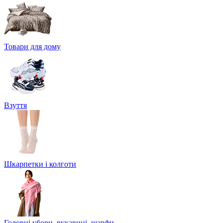
Товари для дому
Взуття
Шкарпетки і колготи
Головні убори, рукавиці, шарфи