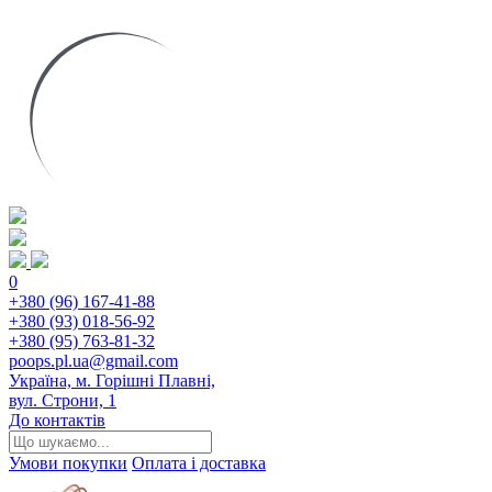
0
+380 (96) 167-41-88
+380 (93) 018-56-92
+380 (95) 763-81-32
poops.pl.ua@gmail.com
Україна, м. Горішні Плавні,
вул. Строни, 1
До контактів
Умови покупки
Оплата і доставка