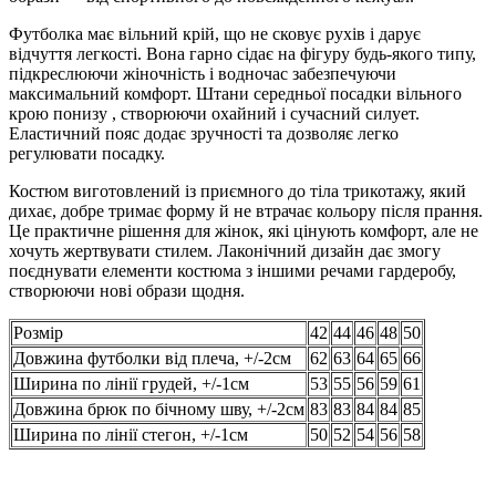
Футболка має вільний крій, що не сковує рухів і дарує
відчуття легкості. Вона гарно сідає на фігуру будь-якого типу,
підкреслюючи жіночність і водночас забезпечуючи
максимальний комфорт. Штани середньої посадки вільного
крою понизу , створюючи охайний і сучасний силует.
Еластичний пояс додає зручності та дозволяє легко
регулювати посадку.
Костюм виготовлений із приємного до тіла трикотажу, який
дихає, добре тримає форму й не втрачає кольору після прання.
Це практичне рішення для жінок, які цінують комфорт, але не
хочуть жертвувати стилем. Лаконічний дизайн дає змогу
поєднувати елементи костюма з іншими речами гардеробу,
створюючи нові образи щодня.
Розмір
42
44
46
48
50
Довжина футболки від плеча, +/-2см
62
63
64
65
66
Ширина по лінії грудей, +/-1см
53
55
56
59
61
Довжина брюк по бічному шву, +/-2см
83
83
84
84
85
Ширина по лінії стегон, +/-1см
50
52
54
56
58