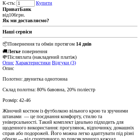
К-сть:
Купити
ПриватБанк
від
106
грн.
Як ми доставляємо?
Наші сервіси
📦
Повернення та обмін протягом
14 днів
🚚
Легке
повернення
💸
Післяплата
(накладений платіж)
Опис
Характеристики
Відгуки (3)
Опис
Полотно: двунитка однотонна
Склад полотна: 80% бавовна, 20% поліестр
Розмір: 42-46
Жіночий костюм із футболкою вільного крою та зручними
штанами — це поєднання комфорту, стилю та
універсальності. Такий комплект ідеально підходить для
щоденного використання: прогулянок, відпочинку, домашніх
справ або подорожей. Його можна легко адаптувати під різні
образи — від спортивного до повсякденного кежуал.