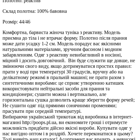
Полотно: реактив
Склад полотна: 100% бавовна
Розмір: 44/46
Комфортна, барвиста жіноча туніка з реактиву. Модель
приємна до тіла і не втрачає форму. Полотно після прання
може дати усадку 1-2 см. Модель порадує вас якісними
натуральними матеріалами, зручним фасоном і модним
забарвленням. Одяг з реактиву невибагливий в носінні,
міцний і досить довговічний.
Він буде служити ще довше, не
змінюючи свого виду, якщо дотримуватися простих правил:
прати у воді при температурі 30 градусів, вручну або на
делікатному режимі в пральній машині; не прати разом з
синтетичними виробами: це сприяє утворенню катишек
використовувати нейтральні засоби для прання та
кондиціонери; сушити можна і вертикально, але
горизонтальна сушка дозволить краще зберегти форму речей;
Не сушити одяг під прямими сонячними променями;
прасувати при середній температурі.
Вибираючи український трикотаж від виробника в інтернет-
магазині http://poops.pl.ua, ви економите гроші і отримуєте
можливість придбати дійсно якісні вироби. Купувати одяг у
нас вигідно оптом і в роздріб. Хочете переконатися в цьому?
Тоді вивчіть наш каталог! Асортимент вас вразить, а невисокі