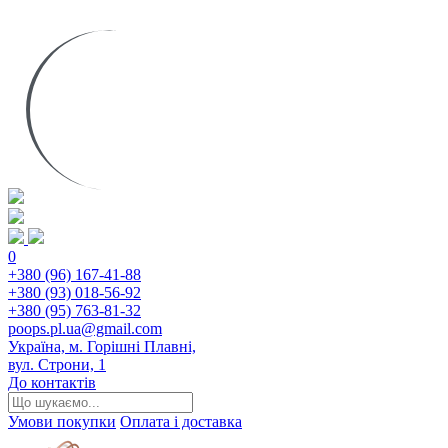
0
+380 (96) 167-41-88
+380 (93) 018-56-92
+380 (95) 763-81-32
poops.pl.ua@gmail.com
Україна, м. Горішні Плавні,
вул. Строни, 1
До контактів
Умови покупки
Оплата і доставка