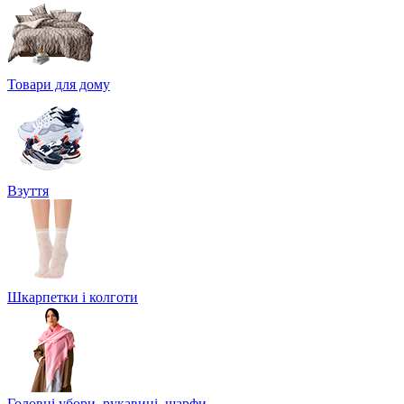
Товари для дому
Взуття
Шкарпетки і колготи
Головні убори, рукавиці, шарфи