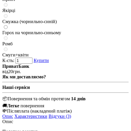
Якірці
Смужка (чорнильно-синій)
Горох на чорнильно-синьому
Ромб
Смуги+квіти
К-сть:
Купити
ПриватБанк
від
20
грн.
Як ми доставляємо?
Наші сервіси
📦
Повернення та обмін протягом
14 днів
🚚
Легке
повернення
💸
Післяплата
(накладений платіж)
Опис
Характеристики
Відгуки (3)
Опис