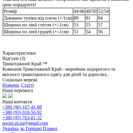
ціни порадують!
Розмір
44/46
48/50
52/54
Довжина туніки від плеча (+/1см)
89
91
94
Ширина по лінії стегон (+/-1см)
53
55
57
Ширина по лінії грудей (+/-1см)
51
54
56
Характеристики
Відгуки (3)
Трикотажний Край ™
Компанія Трикотажний Край - виробник недорогого та
якісного трикотажного одягу для дітей та дорослих.
Соціальні мережі
Новини
,
Статті
Наші перемоги
Наші контакти
+380 (96) 167-41-88
+380 (93) 018-56-92
+380 (95) 763-81-32
poops.pl.ua@gmail.com
Україна, м. Горішні Плавні,