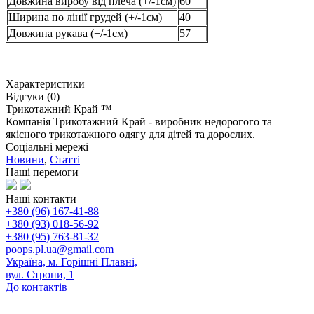
Довжина виробу від плеча (+/-1см)
60
Ширина по лінії грудей (+/-1см)
40
Довжина рукава (+/-1см)
57
Характеристики
Відгуки (0)
Трикотажний Край ™
Компанія Трикотажний Край - виробник недорогого та
якісного трикотажного одягу для дітей та дорослих.
Соціальні мережі
Новини
,
Статті
Наші перемоги
Наші контакти
+380 (96) 167-41-88
+380 (93) 018-56-92
+380 (95) 763-81-32
poops.pl.ua@gmail.com
Україна, м. Горішні Плавні,
вул. Строни, 1
До контактів