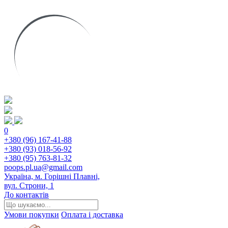
0
+380 (96) 167-41-88
+380 (93) 018-56-92
+380 (95) 763-81-32
poops.pl.ua@gmail.com
Україна, м. Горішні Плавні,
вул. Строни, 1
До контактів
Умови покупки
Оплата і доставка