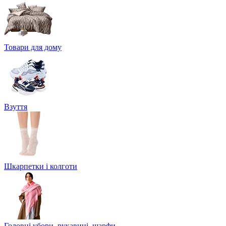
Товари для дому
Взуття
Шкарпетки і колготи
Головні убори, рукавиці, шарфи