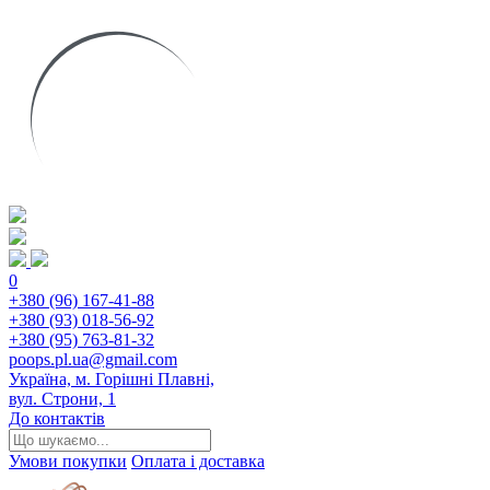
0
+380 (96) 167-41-88
+380 (93) 018-56-92
+380 (95) 763-81-32
poops.pl.ua@gmail.com
Україна, м. Горішні Плавні,
вул. Строни, 1
До контактів
Умови покупки
Оплата і доставка