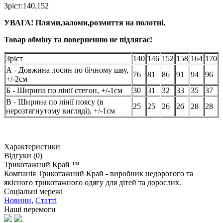
Зріст:140,
152
УВАГА! Плями,заломи,розмиття на полотні.
Товар обміну та поверненню не підлягає!
Зріст
140
146
152
158
164
170
А - Довжина лосин по бічному шву,
76
81
86
91
94
96
+/-2см
Б - Ширина по лінії стегон, +/-1см
30
31
32
33
35
37
В - Ширина по лінії поясу (в
25
25
26
26
28
28
нерозтягнутому вигляді), +/-1см
Характеристики
Відгуки (0)
Трикотажний Край ™
Компанія Трикотажний Край - виробник недорогого та
якісного трикотажного одягу для дітей та дорослих.
Соціальні мережі
Новини
,
Статті
Наші перемоги