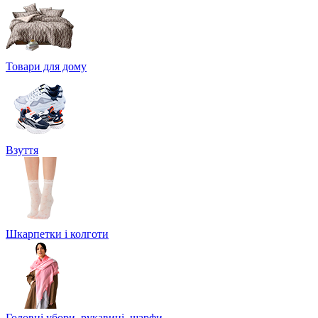
Товари для дому
Взуття
Шкарпетки і колготи
Головні убори, рукавиці, шарфи