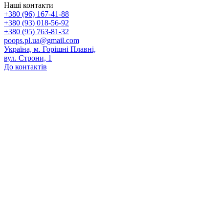
Наші контакти
+380 (96) 167-41-88
+380 (93) 018-56-92
+380 (95) 763-81-32
poops.pl.ua@gmail.com
Україна, м. Горішні Плавні,
вул. Строни, 1
До контактів