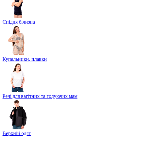
Спідня білизна
Купальники, плавки
Речі для вагітних та годуючих мам
Верхній одяг