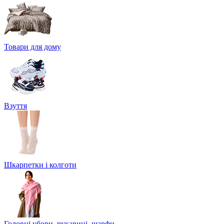
Товари для дому
Взуття
Шкарпетки і колготи
Головні убори, рукавиці, шарфи