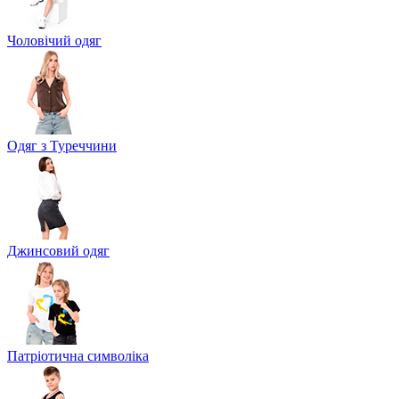
Чоловічий одяг
Одяг з Туреччини
Джинсовий одяг
Патріотична символіка