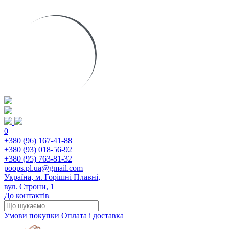
0
+380 (96) 167-41-88
+380 (93) 018-56-92
+380 (95) 763-81-32
poops.pl.ua@gmail.com
Україна, м. Горішні Плавні,
вул. Строни, 1
До контактів
Умови покупки
Оплата і доставка