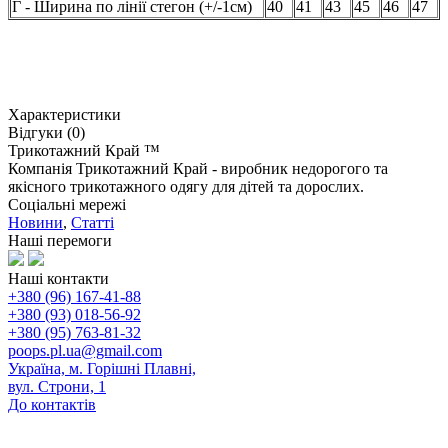
Г - Ширина по лінії стегон (+/-1см)
40
41
43
45
46
47
Характеристики
Відгуки (0)
Трикотажний Край ™
Компанія Трикотажний Край - виробник недорогого та
якісного трикотажного одягу для дітей та дорослих.
Соціальні мережі
Новини
,
Статті
Наші перемоги
Наші контакти
+380 (96) 167-41-88
+380 (93) 018-56-92
+380 (95) 763-81-32
poops.pl.ua@gmail.com
Україна, м. Горішні Плавні,
вул. Строни, 1
До контактів