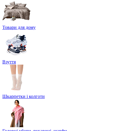
Товари для дому
Взуття
Шкарпетки і колготи
Головні убори, рукавиці, шарфи