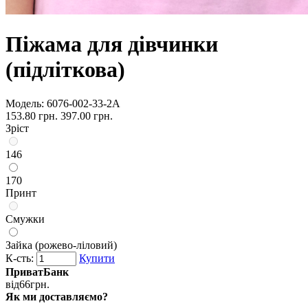
Піжама для дівчинки
(підліткова)
Модель:
6076-002-33-2А
153.80 грн.
397.00 грн.
Зріст
146
170
Принт
Смужки
Зайка (рожево-ліловий)
К-сть:
Купити
ПриватБанк
від
66
грн.
Як ми доставляємо?