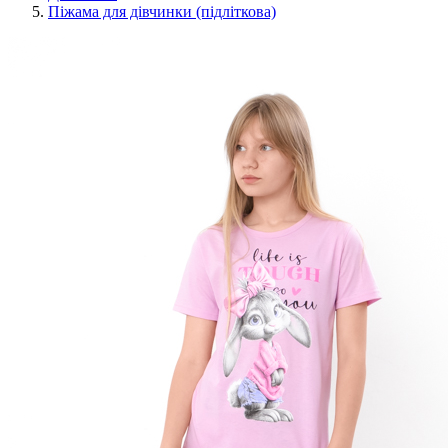
Піжама для дівчинки (підліткова)