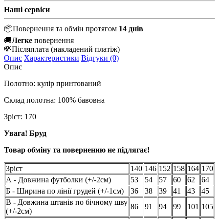
Наші сервіси
📦
Повернення та обмін протягом
14 днів
🚚
Легке
повернення
💸
Післяплата
(накладений платіж)
Опис
Характеристики
Відгуки (0)
Опис
Полотно: кулір принтований
Склад полотна: 100% бавовна
Зріст: 170
Увага! Бруд
Товар обміну та поверненню не підлягає!
Зріст
140
146
152
158
164
170
А - Довжина футболки (+/-2см)
53
54
57
60
62
64
Б - Ширина по лінії грудей (+/-1см)
36
38
39
41
43
45
В - Довжина штанів по бічному шву
86
91
94
99
101
105
(+/-2см)