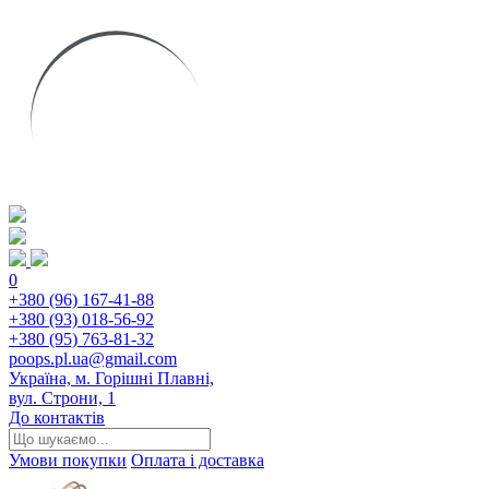
0
+380 (96) 167-41-88
+380 (93) 018-56-92
+380 (95) 763-81-32
poops.pl.ua@gmail.com
Україна, м. Горішні Плавні,
вул. Строни, 1
До контактів
Умови покупки
Оплата і доставка